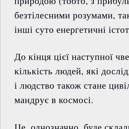
природою (тобто, з прибуль
безтілесними розумами, та
інші суто енергетичні істот
До кінця цієї наступної чве
кількість людей, які дослі
і людство також стане циві
мандрує в космосі.
Це, однозначно, буде скла