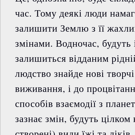
час. Тому деякі люди нама
залишити Землю з її жахл
змінами. Водночас, будуть і
залишиться відданим рідній
людство знайде нові творчі
виживання, і до процвітан
способів взаємодії з плане
зазнає змін, будуть цілком 
створені) види їжі та ліків.