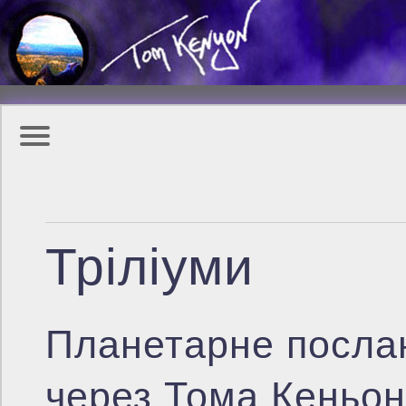
Тріліуми
Планетарне посла
через Тома Кеньо