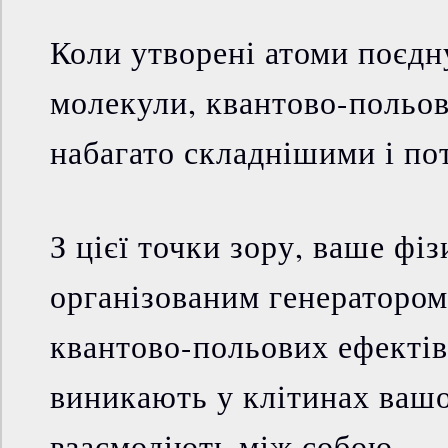
Коли утворені атоми поєдн
молекули, квантово-польов
набагато складнішими і п
З цієї точки зору, ваше фіз
організованим генератором
квантово-польових ефектів
виникають у клітинах вашог
взаємодіють між собою.