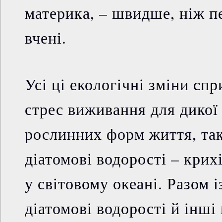
материка, – швидше, ніж п
вчені.
Усі ці екологічні зміни с
стрес виживання для дикої 
рослинних форм життя, так
діатомові водорості – крих
у світовому океані. Разом і
діатомові водорості й інші