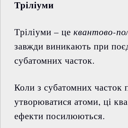
Тріліуми
квантово-по
Тріліуми – це
завжди виникають при поє
субатомних часток.
Коли з субатомних часток
утворюватися атоми, ці кв
ефекти посилюються.