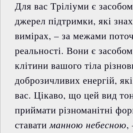
Для вас Тріліуми є засобо
джерел підтримки, які зна
вимірах, – за межами поточ
реальності. Вони є засобо
клітини вашого тіла різно
доброзичливих енергій, як
вас. Цікаво, що цей вид то
приймати різноманітні фор
манною небесною
ставати
,