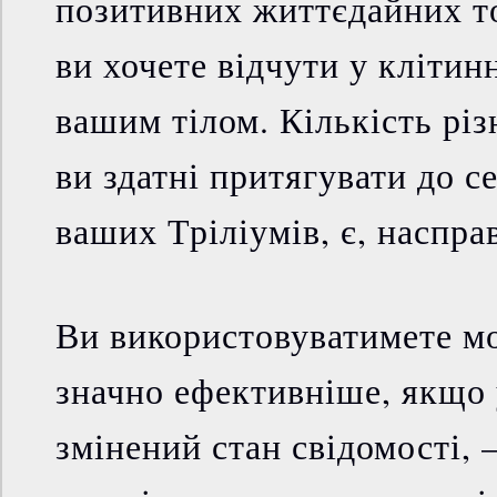
позитивних життєдайних то
ви хочете відчути у клітинн
вашим тілом. Кількість різ
ви здатні притягувати до с
ваших Тріліумів, є, наспра
Ви використовуватимете мо
значно ефективніше, якщо 
змінений стан свідомості, 