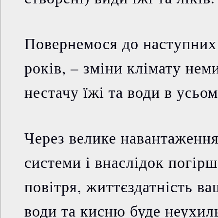
Повернемося до наступних
років, – зміни клімату не
нестачу їжі та води в усьом
Через велике навантаження 
системи і внаслідок погірш
повітря, життєздатність ва
води та кисню буде неухил