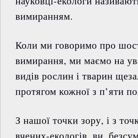
науковці-екологи називаю
вимиранням.
Коли ми говоримо про шос
вимирання, ми маємо на ува
видів рослин і тварин щеза
протягом кожної з п’яти по
З нашої точки зору, і з точ
вчених-екологів, ви, безсу