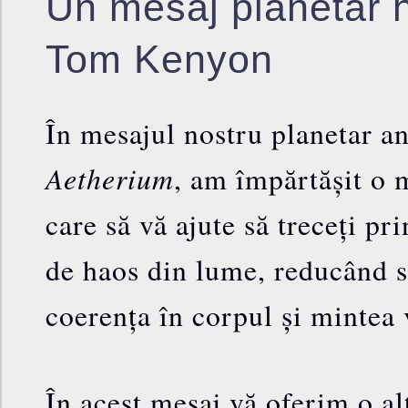
Un mesaj planetar h
Tom Kenyon
În mesajul nostru planetar ant
Aetherium
, am împărtășit o 
care să vă ajute să treceți pr
de haos din lume, reducând s
coerența în corpul și mintea 
În acest mesaj vă oferim o al