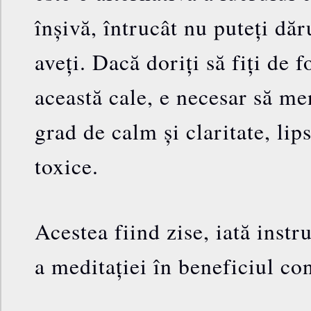
înșivă, întrucât nu puteți dăr
aveți. Dacă doriți să fiți de f
această cale, e necesar să me
grad de calm și claritate, lip
toxice.
Acestea fiind zise, iată instr
a meditației în beneficiul con