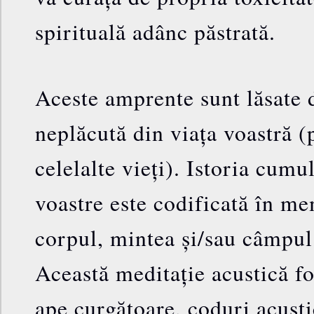
spirituală adânc păstrată.
Aceste amprente sunt lăsate 
neplăcută din viața voastră (
celelalte vieți). Istoria cumul
voastre este codificată în me
corpul, mintea și/sau câmpul
Această meditație acustică fo
ape curgătoare, coduri acusti