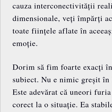
cauza interconectivității reali
dimensionale, veți împărți ac
toate ființele aflate în aceeaș
emoție.
Dorim să fim foarte exacți î
subiect. Nu e nimic greșit în 
Este adevărat că uneori furia
corect la o situație. Ea stabil