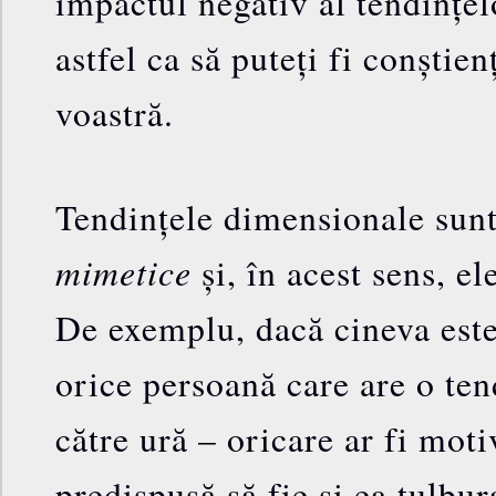
impactul negativ al tendințe
astfel ca să puteți fi conștienț
voastră.
Tendințele dimensionale sun
mimetice
și, în acest sens, el
De exemplu, dacă cineva este
orice persoană care are o te
către ură – oricare ar fi moti
predispusă să fie și ea tulbu