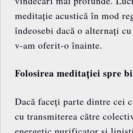
vindecări mai profunde. Lucr
meditație acustică în mod reg
îndeosebi dacă o alternați c
v-am oferit-o înainte.
Folosirea meditației spre bi
Dacă faceți parte dintre cei c
cu transmiterea către colecti
energetic purificator și linișt