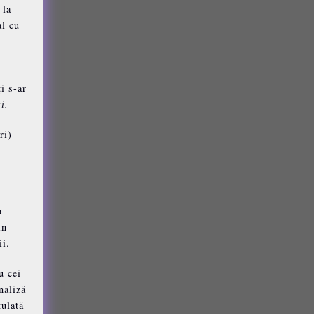
 la
al cu
i s-ar
i.
ri)
a
in
ii.
u cei
naliză
tulată