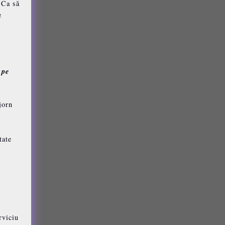
 Ca să
e
 pe
jorn
tate
rviciu