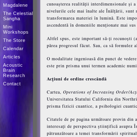
cunoașterea realității interdimensionale și a 
Magdalene
nivelurile cele mai înalte ale Înălțării, sun
The Celestial
transformarea materiei în lumină. Este impor
Sangha
ascendentă în domeniile menționate mai sus 
Mini
Workshops
Altfel spus, este important să-ți recunoști (a
The Store
părea progresul făcut. Sau, ca să formulez 
Calendar
Articles
O modalitate ingenioasă din punct de vedere i
Acoustic
este prin prisma unui termen academic numit
Brain
Research
Acțiuni de ordine crescândă
Contact
Cartea,
Operations of Increasing Order/Acț
Universitatea Statului California din Northr
prisma fizicii cuantice, a psihologiei cuantic
Citatele de pe pagina următoare provin din a
interesați de perspectiva științifică asupra Î
pătrunzătoare a temei transformării spirituale