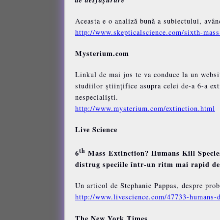
Aceasta e o analiză bună a subiectului, avân
http://www.skepticalscience.com/sixth-mass
Mysterium.com
Linkul de mai jos te va conduce la un websit
studiilor științifice asupra celei de-a 6-a e
nespecialiști.
http://www.mysterium.com/extinction.html
Live Science
th
6
Mass Extinction? Humans Kill Species
distrug speciile într-un ritm mai rapid de
Un articol de Stephanie Pappas, despre probl
http://www.livescience.com/47733-humans-de
The New York Times