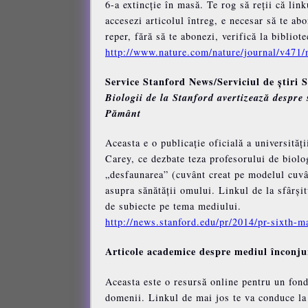
6-a extincție în masă. Te rog să reții că li
accesezi articolul întreg, e necesar să te ab
reper, fără să te abonezi, verifică la bibliot
http://www.nature.com/nature/journal/v471/
Service Stanford News/Serviciul de știri 
Biologii de la Stanford avertizează despre 
Pământ
Aceasta e o publicație oficială a universităț
Carey, ce dezbate teza profesorului de biolog
„desfaunarea” (cuvânt creat pe modelul cuvân
asupra sănătății omului. Linkul de la sfârșit
de subiecte pe tema mediului.
http://news.stanford.edu/pr/2014/pr-sixth-m
Articole academice despre mediul înconjur
Aceasta este o resursă online pentru un fon
domenii. Linkul de mai jos te va conduce la