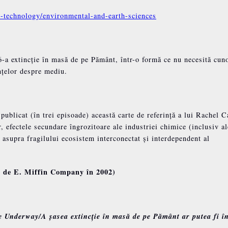
d-technology/environmental-and-earth-sciences
6-a extincție în masă de pe Pământ, într-o formă ce nu necesită cun
ințelor despre mediu.
ublicat (în trei episoade) această carte de referință a lui Rachel C
, efectele secundare îngrozitoare ale industriei chimice (inclusiv al
 asupra fragilului ecosistem interconectat și interdependent al
ă de E. Miffin Company în 2002)
 Underway/A șasea extincție în masă de pe Pământ ar putea fi î