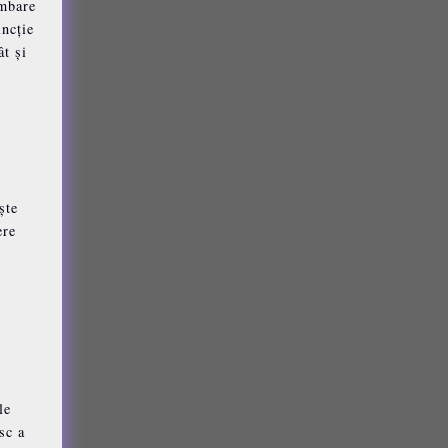
imbare
incție
ât și
ște
ere
le
sc a