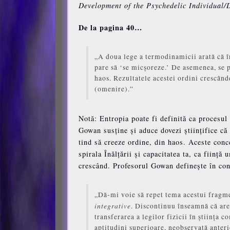
Development of the Psychedelic Individual/D
De la pagina 40…
„A doua lege a termodinamicii arată că în
pare să ‘se micșoreze.’ De asemenea, se p
haos. Rezultatele acestei ordini crescânde
(omenire).”
Notă: Entropia poate fi definită ca procesul
Gowan susține și aduce dovezi științifice că
tind să creeze ordine, din haos. Aceste conce
spirala Înălțării și capacitatea ta, ca ființă
crescând. Profesorul Gowan definește în co
„Dă-mi voie să repet tema acestui fragme
integrative
. Discontinuu înseamnă că are 
transferarea a legilor fizicii în științ
aptitudini superioare, neobservată anterio