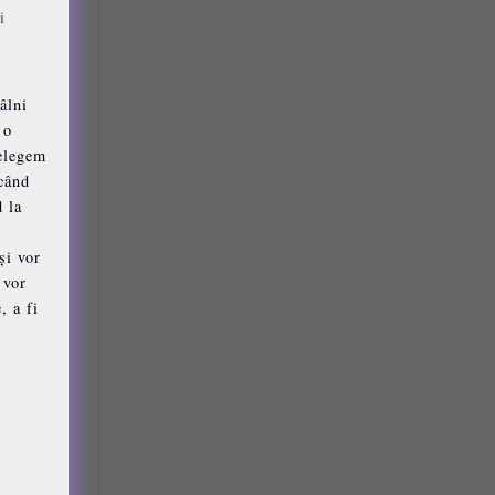
i
âlni
 o
țelegem
 când
d la
și vor
 vor
, a fi