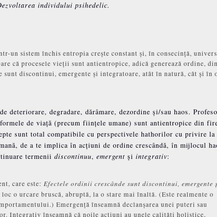
ezvoltarea individului psihedelic.
tr-un sistem închis entropia crește constant și, în consecință, univer
are că procesele vieții sunt antientropice, adică generează ordine, di
 sunt discontinui, emergente și integratoare, atât în natură, cât și în
 de deteriorare, degradare, dărâmare, dezordine și/sau haos. Profes
 formele de viață (precum ființele umane) sunt antientropice din fir
pte sunt total compatibile cu perspectivele hathorilor cu privire la
 umană, de a te implica în acțiuni de ordine crescândă, în mijlocul h
ntinuare termenii
discontinuu
,
emergent
și
integrativ
:
Efectele ordinii crescânde sunt discontinui, emergente 
nt, care este:
loc o urcare bruscă, abruptă, la o stare mai înaltă. (Este realmente o
a comportamentului.) Emergență înseamnă declanșarea unei puteri sau
r. Integrativ înseamnă că noile acțiuni au unele calități holistice,