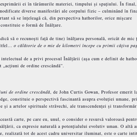
exprimării ei în tărâmurile materiei, timpului și spațiului. În final,
t modificate diverse manifestări ale corpului fizic – culminând în fin
tant să se înțeleagă că, din perspectiva hathorilor, orice mișcare
constituie o formă de Înălțare.
dică să o recunoști față de tine) înălțarea personală, oricât de mic ț
altfel…
o călătorie de o mie de kilometri începe cu primii câțiva paș
ntelectual de a privi procesul Înălțării (așa cum e definit de hatho
 „acțiuni de ordine crescândă”.
iuni de ordine crescândă
, de John Curtis Gowan, Profesor emerit l
idge, constituie o perspectivă fascinantă asupra evoluției umane, pr
e și a artelor spirituale străvechi, ale transcendenței și transformăr
ceastă carte, pe care eu, unul, o consider o resursă valoroasă pentr
nălțării, ca expresie naturală a potențialului evolutiv uman. O altă a
, realizată tot de acest cadru universitar iluminat, este o carte inti