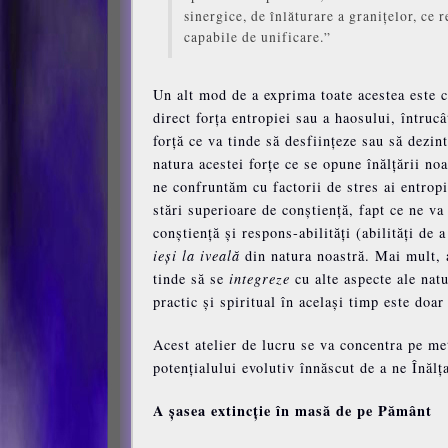
sinergice, de înlăturare a granițelor, ce 
capabile de unificare.”
Un alt mod de a exprima toate acestea este c
direct forța entropiei sau a haosului, întrucâ
forță ce va tinde să desființeze sau să dezi
natura acestei forțe ce se opune înălțării n
ne confruntăm cu factorii de stres ai entropi
stări superioare de conștiență, fapt ce ne va
conștiență și respons-abilități (abilități de 
ieși la iveală
din natura noastră. Mai mult, a
tinde să se
integreze
cu alte aspecte ale natu
practic și spiritual în același timp este doa
Acest atelier de lucru se va concentra pe me
potențialului evolutiv înnăscut de a ne Înălț
A șasea extincție în masă de pe Pământ