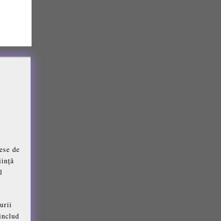
ese de
iință
l
urii
includ