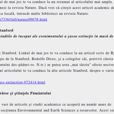
nkul de mai jos te va conduce la un rezumat al articolului mai amplu.
onezi la revista Nature. Dacă vrei să citești acest articol academic d
eca locală, întrucât multe biblioteci au revista Nature.
n7336/full/nature09678.html
Stanford
stadiile de început ale evenimentului a șasea extincție în masă de
ii Stanford. Linkul de mai jos te va conduce la un articol scris de B
ie de la Stanford, Rodolfo Dirzo, și a colegilor săi, potrivit căreia
tului des-păduri-re. N.tr.) ar putea avea „mai târziu” efecte nocive
ul articolului te va conduce la alte articole Stanford, despre o varie
ass-extinction-072414.html
ător și științele Pământului
d vast de articole și studii academice ce acoperă un număr mare de
 secțiunea Environmental and Earth Sciences a resurselor. Acest se