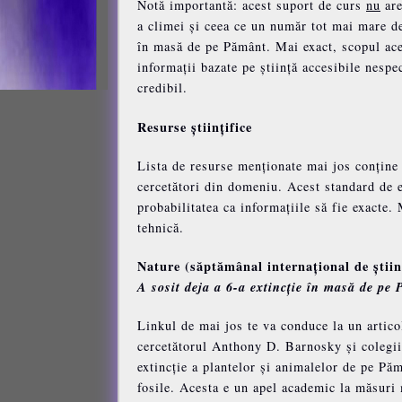
Notă importantă: acest suport de curs
nu
are
a climei și ceea ce un număr tot mai mare de
în masă de pe Pământ. Mai exact, scopul acest
informații bazate pe știință accesibile nespe
credibil.
Resurse științifice
Lista de resurse menționate mai jos conține a
cercetători din domeniu. Acest standard de ev
probabilitatea ca informațiile să fie exacte.
tehnică.
Nature (săptămânal internațional de știin
A sosit deja a 6-a extincție în masă de pe
Linkul de mai jos te va conduce la un artico
cercetătorul Anthony D. Barnosky și colegii 
extincție a plantelor și animalelor de pe Păm
fosile. Acesta e un apel academic la măsuri 