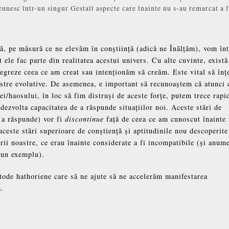
reunesc într-un singur Gestalt aspecte care înainte nu s-au remarcat a f
ă, pe măsură ce ne elevăm în conștiință (adică ne Înălțăm), vom înt
t ele fac parte din realitatea acestui univers. Cu alte cuvinte, există
ntegreze ceea ce am creat sau intenționăm să creăm. Este vital să în
oastre evolutive. De asemenea, e important să recunoaștem că atunci
ei/haosului, în loc să fim distruși de aceste forțe, putem trece rapi
 dezvolta capacitatea de a răspunde situațiilor noi. Aceste stări de
a a răspunde) vor fi
discontinue
față de ceea ce am cunoscut înainte 
ceste stări superioare de conștiență și aptitudinile nou descoperite
rii noastre, ce erau înainte considerate a fi incompatibile (și anume
r un exemplu).
tode hathoriene care să ne ajute să ne accelerăm manifestarea
a.