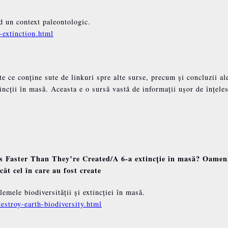
d un context paleontologic.
-extinction.html
e ce conține sute de linkuri spre alte surse, precum și concluzii al
xtincții în masă. Aceasta e o sursă vastă de informații ușor de înțele
 Faster Than They’re Created/A 6-a extincție în masă?
Oamen
cât cel în care au fost create
emele biodiversității și extincției în masă.
stroy-earth-biodiversity.html