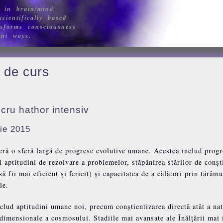
 in brain/mind
cientifically based
sforms consciousness
ant ways.
t de curs
lucru hathor intensiv
rie 2015
eră o sferă largă de progrese evolutive umane. Acestea includ progr
i aptitudini de rezolvare a problemelor, stăpânirea stărilor de conșt
 fii mai eficient și fericit) și capacitatea de a călători prin tărâmu
le.
nclud aptitudini umane noi, precum conștientizarea directă atât a nat
tidimensionale a cosmosului. Stadiile mai avansate ale Înălțării mai 