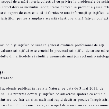
 scopul de a mări isteria colectivă cu privire la problemele de sch
 cercetători ai mediului înconjurător numesc în prezent a șasea ext
ui suport de curs este să-ți furnizeze atât informații științifice, c
cialiștilor, pentru a amplasa această chestiune vitală într-un context
rticole științifice ce sunt în general evaluate profesional de alți
aluare științifică este crucial în procesul științific, deoarece măre
 Multe din articolele și studiile enumerate mai jos reclamă o înțeleg
ță)
 Pământ?
l academic publicat în revista Nature, pe data de 3 mai 2011, de
săi. EI prezintă dovezi științifice ce adeveresc ipoteza că actuala
ânt are loc într-un ritm mult mai rapid decât ar prezice înregistrări
mai eficiente de conservare, în scopul de a încetini ceea ce ei nume