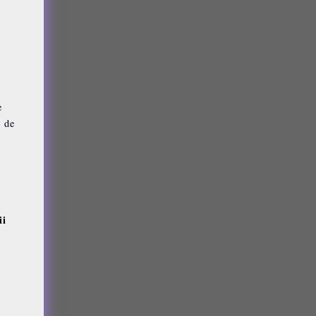
e
s de
ii