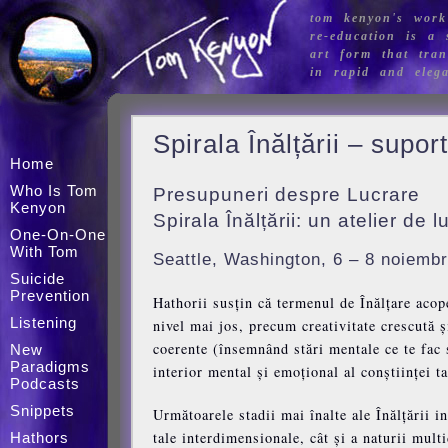
tom kenyon's work
re-education is a s
art form that tran
in rapid and eleg
Spirala Înălțării – supor
Home
Who Is Tom
Presupuneri despre Lucrare
Kenyon
Spirala Înălțării: un atelier de 
One-On-One
With Tom
Seattle, Washington, 6 – 8 noiemb
Suicide
Prevention
Hathorii susțin că termenul de Înălțare acop
Listening
nivel mai jos, precum creativitate crescută ș
coerente (însemnând stări mentale ce te fac să
New
Paradigms
interior mental și emoțional al conștiinței ta
Podcasts
Snippets
Următoarele stadii mai înalte ale Înălțării i
tale interdimensionale, cât și a naturii mul
Hathors