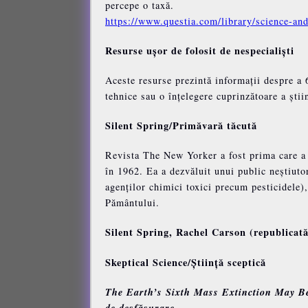
percepe o taxă.
https://www.questia.com/library/science-an
Resurse ușor de folosit de nespecialiști
Aceste resurse prezintă informații despre a 
tehnice sau o înțelegere cuprinzătoare a ști
Silent Spring/Primăvară tăcută
Revista The New Yorker a fost prima care a p
în 1962. Ea a dezvăluit unui public neștiutor
agenților chimici toxici precum pesticidele),
Pământului.
Silent Spring, Rachel Carson (republicat
Skeptical Science/Știință sceptică
The Earth’s Sixth Mass Extinction May Be
de desfășurare