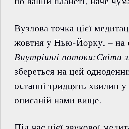
по вашій планеті, наче чум
Вузлова точка цієї медитац
жовтня у Нью-Йорку, – на 
Внутрішні потоки:Світи з
збереться на цей одноденн
останні тридцять хвилин у 
описаній нами вище.
Під час цієї звукової медит