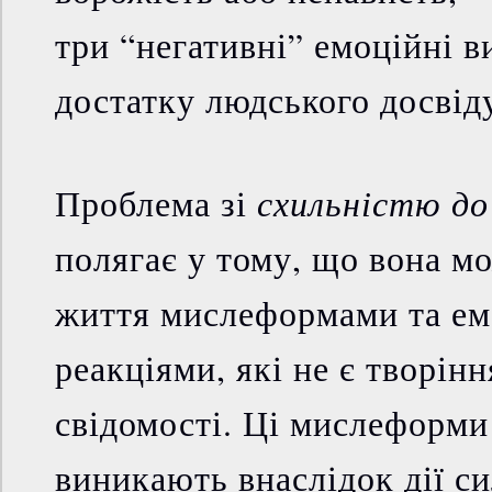
три “негативні” емоційні в
достатку людського досвід
схильністю до
Проблема зі
полягає у тому, що вона м
життя мислеформами та е
реакціями, які не є творін
свідомості. Ці мислеформи 
виникають внаслідок дії си