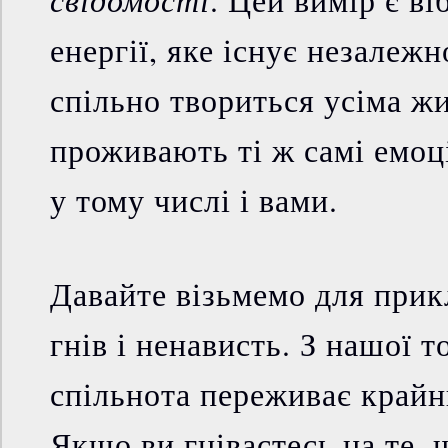
енергії, яке існує незалежн
спільно твориться усіма жи
проживають ті ж самі емоці
у тому числі і вами.
Давайте візьмемо для прикл
гнів і ненависть. З нашої т
спільнота переживає край
Якщо ви гніваєтесь на те, 