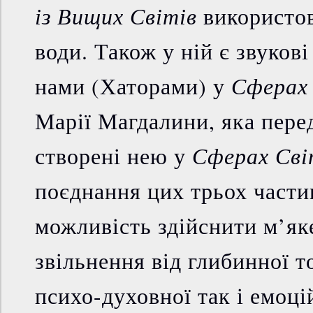
із Вищих Світів
використов
води. Також у ній є звукові
Сферах
нами (Хаторами) у
Марії Магдалини, яка перед
Сферах Сві
створені нею у
поєднання цих трьох части
можливість здійснити м’яке
звільнення від глибинної т
психо-духовної так і емоці