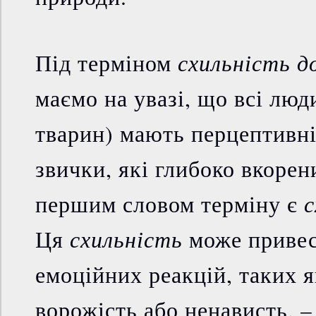
схильність до
Під терміном
маємо на увазі, що всі люд
тварин) мають перцептивні
звички, які глибоко вкорен
с
першим словом терміну є
схильність
Ця
може привес
емоційних реакцій, таких я
ворожість або ненависть, –