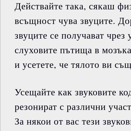
Действайте така, сякаш фи
всъщност чува звуците. Дор
звуците се получават чрез 
слуховите пътища в мозъка
и усетете, че тялото ви съ
Усещайте как звуковите ко
резонират с различни участ
За някои от вас тези звуко