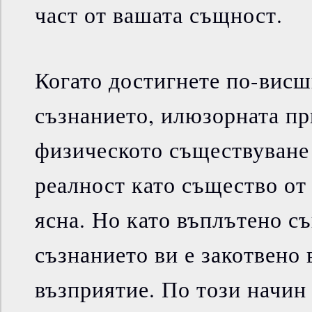
част от вашата същност.
Когато достигнете по-висш
съзнанието, илюзорната пр
физическото съществуване 
реалност като същество от 
ясна. Но като въплътено с
съзнанието ви е закотвено 
възприятие. По този начин