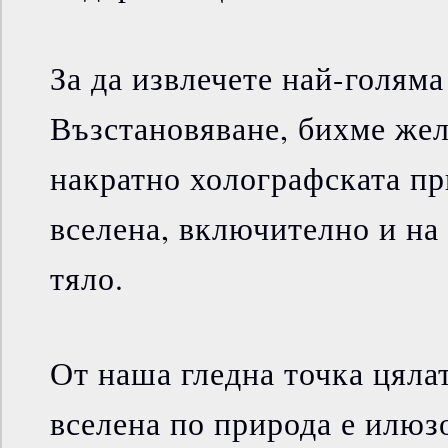
За да извлечете най-голяма
Възстановяване, бихме же
накратно холографската пр
вселена, включително и на
тяло.
От наша гледна точка цяла
вселена по природа е илюз