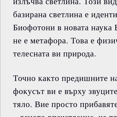
излъчва светлина. Този ви
базирана светлина е идент
Биофотони в новата наука 
не е метафора. Това е физи
телесната ви природа.
Точно както предишните на
фокусът ви е върху звуцит
тяло. Вие просто прибавят
– ясното впечатление, че т