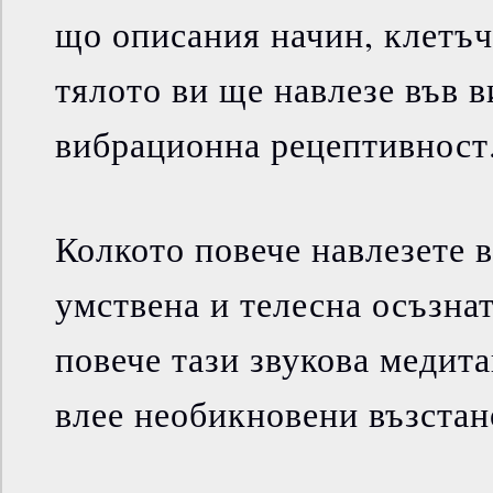
що описания начин, клетъч
тялото ви ще навлезе във 
вибрационна рецептивност
Колкото повече навлезете в
умствена и телесна осъзнат
повече тази звукова медит
влее необикновени възстан