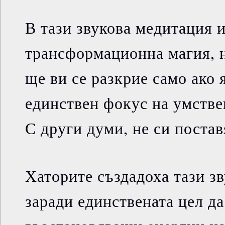
В тази звукова медитация 
трансформационна магия, н
ще ви се разкрие само ако 
единствен фокус на умстве
С други думи, не си постав
Хаторите създадоха тази з
заради единствената цел да