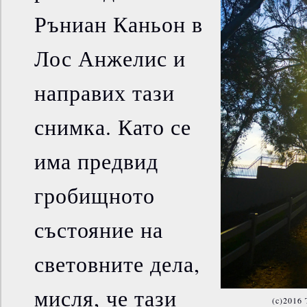
Ръниан Каньон в
Лос Анжелис и
направих тази
снимка. Като се
има предвид
гробищното
състояние на
световните дела,
мисля, че тази
(c)2016 