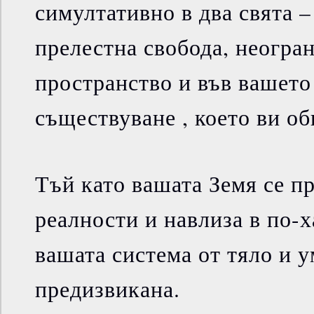
симултативно в два свята –
прелестна свобода, неогра
пространство и във вашето
съществуване , което ви об
Тъй като вашата Земя се п
реалности и навлиза в по-
вашата система от тяло и у
предизвикана.