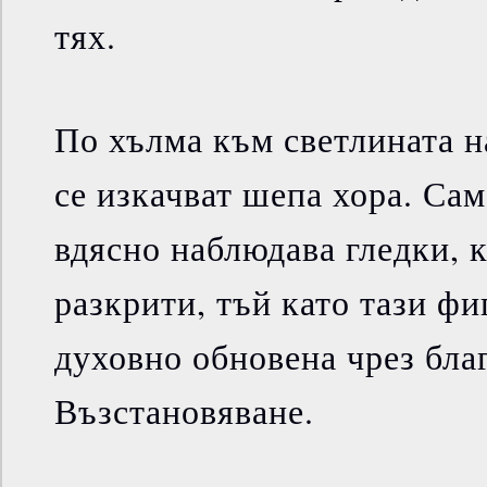
тях.
По хълма към светлината н
се изкачват шепа хора. Са
вдясно наблюдава гледки, к
разкрити, тъй като тази фи
духовно обновена чрез благ
Възстановяване.