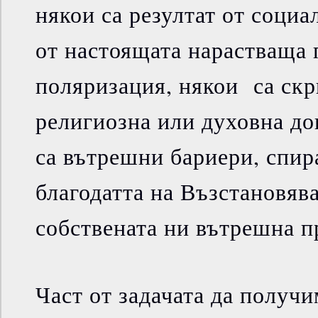
някои са резултат от социа
от настоящата нарастваща
поляризация, някои са скр
религиозна или духовна дог
са вътрешни бариери, спи
благодатта на Възстановява
собствената ни вътрешна п
Част от задачата да получ