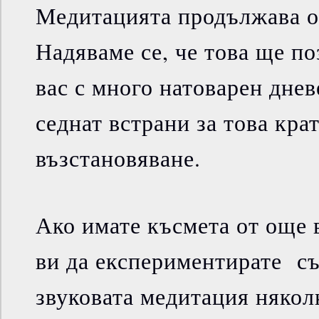
Медитацията продължава о
Надяваме се, че това ще по
вас с много натоварен днев
седнат встрани за това кра
възстановяване.
Ако имате късмета от още 
ви да експериментирате съ
звуковата медитация някол