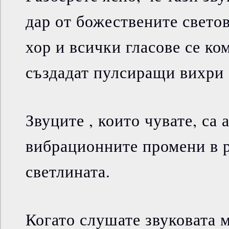
дар от божествените свето
хор и всички гласове се ко
създадат пулсиращи вихри 
Звуците , които чувате, са 
вибрационните промени в 
светлината.
Когато слушате звуковата 