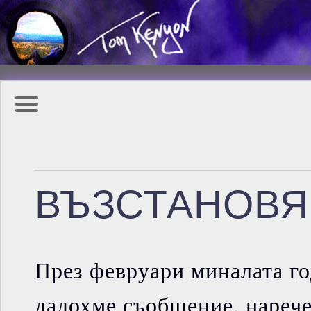
ВЪЗСТАНОВЯ
През февруари миналата го
дадохме съобщение, нареч