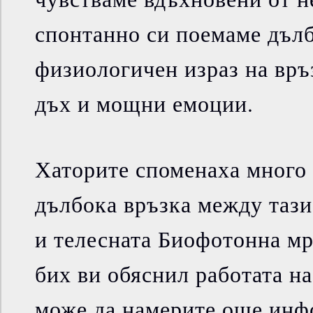
спонтанно си поемаме дълб
физиологичен израз на вр
дъх и мощни емоции.
Хаторите споменаха много 
дълбока връзка между тази
и телесната Биофотонна мр
бих ви обяснил работата н
може да намерите още инф