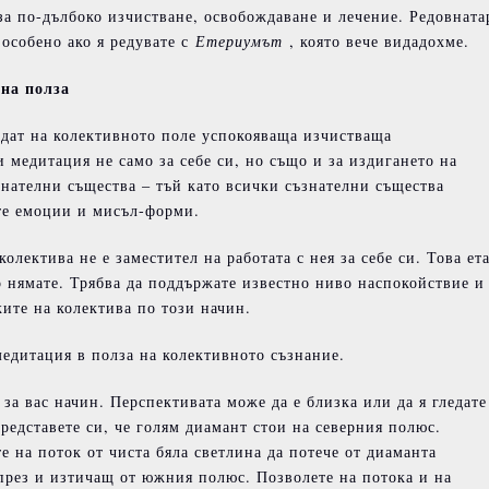
за по-дълбоко изчистване, освобождаване и лечение. Редовната
 особено ако я редувате с
Етериумът
, която вече видадохме.
вна
полза
дадат на колективното поле успокояваща изчистваща
 медитация не само за себе си, но също и за издигането на
знателни същества – тъй като всички съзнателни същества
те емоции и мисъл-форми.
олектива не е заместител на работата с нея за себе си. Това ета
о нямате. Трябва да поддържате известно ниво наспокойствие и
жите на колектива по този начин.
медитация в полза на колективното съзнание.
 за вас начин. Перспективата може да е близка или да я гледате
редставете си, че голям диамант стои на северния полюс.
е на поток от чиста бяла светлина да потече от диаманта
през и изтичащ от южния полюс. Позволете на потока и на