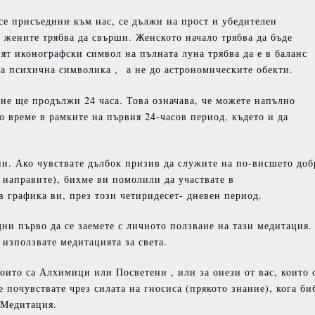
се присъедини към нас, се дължи на прост и убедителен
жените трябва да свърши. Женското начало трябва да бъде
т иконографски символ на пълната луна трябва да е в баланс
та психична символика , а не до астрономическите обекти.
не ще продължи 24 часа. Това означава, че можете напълно
о време в рамките на първия 24-часов период, където и да
и. Ако чувствате дълбок призив да служите на по-висшето до
о направите), бихме ви помолили да участвате в
в графика ви, през този четиридесет- дневен период.
дни първо да се заемете с личното ползване на тази медитация.
 използвате медитацията за света.
които са Алхимици или Посветени , или за онези от вас, които 
 почувствате чрез силата на гносиса (прякото знание), кога би
 Медитация.