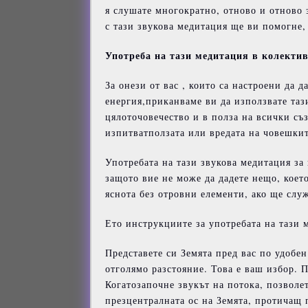
я слушате многократно, отново и отново 
с тази звукова медитация ще ви помогне,
Употреба
на
тази
медитация
в
колекти
За онези от вас , които са настроени да 
енергия,приканваме ви да използвате тази
цялоточовечество и в полза на всички съ
изпитватползата или вредата на човешки
Употребата на тази звукова медитация за к
защото вие не може да дадете нещо, коет
яснота без отровни елементи, ако ще слу
Ето инструкциите за употребата на тази 
Представете си Земята пред вас по удобен
отголямо разстояние. Това е ваш избор. П
Когатозапочне звукът на потока, позволет
презцентралната ос на Земята, протичащ 