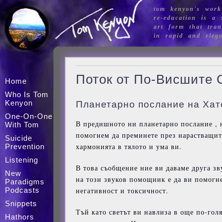
tom kenyon's work
re-education is a s
art form that tran
in rapid and eleg
Поток от По-Висшите 
Home
Who Is Tom
Kenyon
Планетарно послание на Хат
One-On-One
В предишното ни планетарно послание ,
With Tom
помогнем да преминете през нарастващите
Suicide
хармонията в тялото и ума ви.
Prevention
Listening
В това съобщение ние ви даваме друга зв
New
на този звуков помощник е да ви помогн
Paradigms
Podcasts
негативност и токсичност.
Snippets
Тъй като светът ви навлиза в още по-го
Hathors