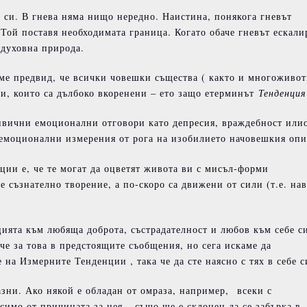
 си. В гнева няма нищо нередно. Наистина, понякога гневът
Той поставя необходимата граница. Когато обаче гневът ескали
-духовна природа.
е предвид, че всички човешки същества ( както и многоживот
, които са дълбоко вкоренени – ето защо етерминът
Тенденция
ривични емоционални отговори като депресия, враждебност или
 емоционални измерения от рога на изобилието начовешкия опи
ии е, че те могат да оцветят живота ви с мисъл-форми
е съзнателно творение, а по-скоро са движени от сили (т.е. на
ията към любяща доброта, състрадателност и любов към себе си
е за това в предстоящите съобщения, но сега искаме да
на Измерните Тенденции , така че да сте наясно с тях в себе с
зни. Ако някой е обладан от омраза, например, всеки с
имо от причината за нея – също ще е склонен да се забърка в