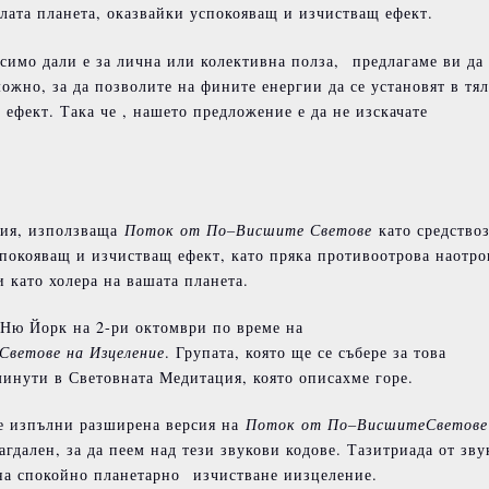
ялата планета, оказвайки успокояващ и изчистващ ефект.
симо дали е за лична или колективна полза, предлагаме ви да
ожно, за да позволите на фините енергии да се установят в тя
ефект. Така че , нашето предложение е да не изскачате
ция, използваща
Поток
от
По
–
Висшите
Светове
като средство
покояващ и изчистващ ефект, като пряка противоотрова наотро
 като холера на вашата планета.
 Ню Йорк на 2-ри октомври по време на
Светове
на
Изцеление
. Групата, която ще се събере за това
минути в Световната Медитация, която описахме горе.
се изпълни разширена версия на
Поток
от
По
–
Висшите
Светове
гдален, за да пеем над тези звукови кодове. Тазитриада от зву
на спокойно планетарно изчистване иизцеление.