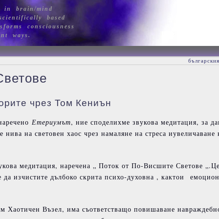
 in brain/mind
cientifically based
sforms consciousness
ant ways.
български
Светове
орите чрез Том Кениън
 наречено
Етериумът
, ние споделихме звукова медитация, за д
 нива на световен хаос чрез намаляне на стреса иувеличаване 
укова медитация, наречена „ Поток от По-Висшите Светове „.Ц
е да изчистите дълбоко скрита психо-духовна , кактои емоцио
лям Хаотичен Възел, има съответстващо повишаване навраждебн