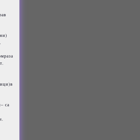
рав
ни)
.
омраза
т.
вици)в
– са
и.