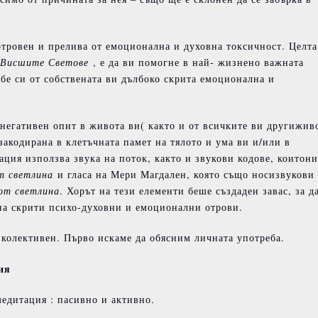
 отровен и прелива от емоционална и духовна токсичност. Целта
Висшите
Светове
, е да ви помогне в най- жизнено важната
себе си от собствената ви дълбоко скрита емоционална и
 негативен опит в живота ви( както и от всичките ви другижив
закодирана в клетъчната памет на тялото и ума ви и/или в
ация използва звука на поток, както и звукови кодове, коитони
т
светлина
и гласа на Мери Магдален, която също носизвукови
от
светлина
. Хорът на тези елементи беше създаден завас, за д
на скрити психо-духовни и емоционални отрови.
 колективен. Първо искаме да обясним личната употреба.
ия
медитация : пасивно и активно.