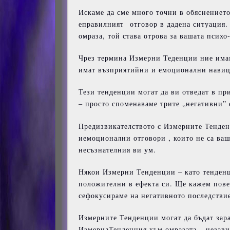
Искаме да сме много точни в обяснението
еправилният отговор в дадена ситуация. 
омраза, той става отрова за вашата психо
Чрез термина Измерни Теденции ние имам
имат възприятийни и емоционални навици
Тези тенденции могат да ви отведат в п
– просто споменаваме трите „негативни”
Предизвикателството с Измерните Тенденц
иемоционални отговори , които не са ваш
несъзнателния ви ум.
Някои Измерни Тенденции – като тенденц
положителни в ефекта си. Ще кажем повеч
сефокусираме на негативното последствие 
Измерните Тенденции могат да бъдат зара
ИзмернаТенденция към омразата – независ