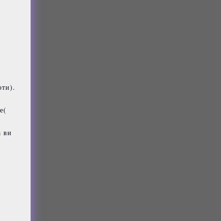
оти).
е(
а ви