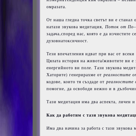
омразата.
От наша гледна точка светът ви е станал
натази звукова медитация,
Поток
от
По
–
задача,според нас, която е да изчистите 
духовнатоксичност.
Тези впечатления идват при вас от всеки
Цялата история на живота/животите ви е 
енергийното ви поле. Тази звукова медит
Хаторите) генерирахме от
реалностите
о
кодове, които тя създаде от
реалностите
помогне, да освободи нежно и в дълбочи
Тази медитация има два аспекта, личен и
Как
да
работим
с
тази
звукова
медитац
Има два начина за работа с тази звукова 