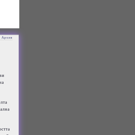
я Архив
ави
на
елта
нална
остта