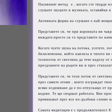
Пасивният метод е , когато сте твърде и
слушате звуците и музиката, оставяйки я 
Активната форма на слушане е най-мощния
Представете си, че при коронната ви чакр
виждате;просто си го представете по начи
Когато чуете звука на потока, усетете, п
бяла
светлина
, който навлиза в тялото ви
тозипоток от светлина да тече надолу от 
прездланите на ръцете ви и през стъпалат
Представете си, че този поток от светлин
през самите атоми , които изграждат тял
всяко издишване да е по-отпускащо от пр
кодове. Те ще свършат работата. Вие прос
преминават през все по-дълбоки слоеве н
Самата медитация е с продължителност 8 