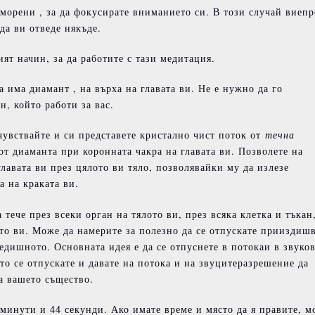
зморени , за да фокусирате вниманието си. В този случай виепр
да ви отведе някъде.
т начин, за да работите с тази медитация.
а има диамант , на върха на главата ви. Не е нужно да го
н, който работи за вас.
очувствайте и си представете кристално чист поток от
течна
 от диаманта при коронната чакра на главата ви. Позволете на
главата ви през цялото ви тяло, позволявайки му да излезе
а на краката ви.
а тече през всеки орган на тялото ви, през всяка клетка и тъкан
ото ви. Може да намерите за полезно да се отпускате прииздиш
едишното. Основната идея е да се отпуснете в потокаи в звуко
то се отпускате и давате на потока и на звуцитеразрешение да
а вашето същество.
минути и 44 секунди. Ако имате време и място да я правите, м