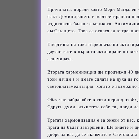
Причината, поради която Мери Магдален 
факт.Доминирането и малтретирането над 
издигнатов баланс с мъжкото. Алхимичния
съсСлънцето. Това се отнася за вътрешна
Енергията на това първоначално активира
даучаствате в първото активиране по всяк
сенамирате.
Втората хармонизация ще продължи 40 дн
този начин ( и имате силата на духа да г
световнатамедитация, когато е възможно 
Обаче не забравяйте в този период от 40 
Сдруги думи, изчистете себе си, преди да
Третата хармонизация е за онези от вас, 
прага да бъдат завършени. Ще знаете и ще
добре за вас да се включите в Световната