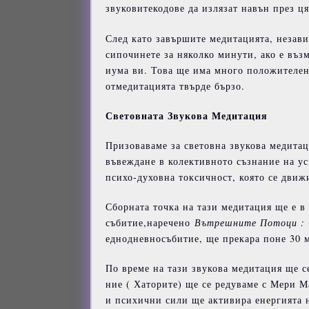
звуковитекодове да излязат навън през ц
След като завършите медитацията, незави
сипочинете за няколко минути, ако е възм
иума ви. Това ще има много положителен 
отмедитацията твърде бързо.
Световната
Звукова
Медитация
Призоваваме за световна звукова медита
въвеждане в колективното съзнание на ус
психо-духовна токсичност, която се движи
Сборната точка на тази медитация ще е в
събитие,наречено
Вътрешните
Потоци
:
еднодневносъбитие, ще прекара поне 30 
По време на тази звукова медитация ще 
ние ( Хаторите) ще се редуваме с Мери Ма
и психични сили ще активира енергията 