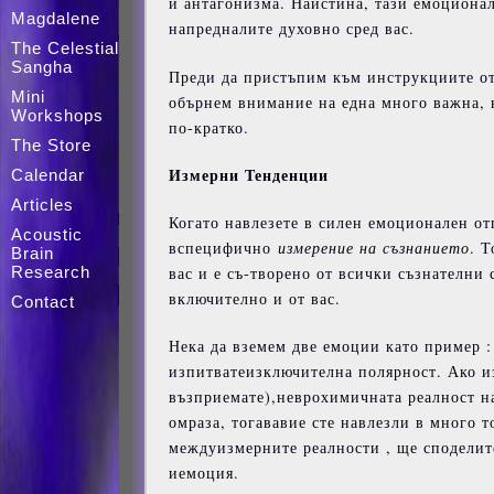
и антагонизма. Наистина, тази емоционал
Magdalene
напредналите духовно сред вас.
The Celestial
Sangha
Преди да пристъпим към инструкциите от
Mini
обърнем внимание на една много важна, 
Workshops
по-кратко.
The Store
Измерни
Тенденции
Calendar
Articles
Когато навлезете в силен емоционален от
Acoustic
вспецифично
измерение
на
съзнанието
. 
Brain
вас и е съ-творено от всички съзнателни
Research
включително и от вас.
Contact
Нека да вземем две емоции като пример :
изпитватеизключителна полярност. Ако из
възприемате),неврохимичната реалност на
омраза, тогававие сте навлезли в много 
междуизмерните реалности , ще споделите
иемоция.