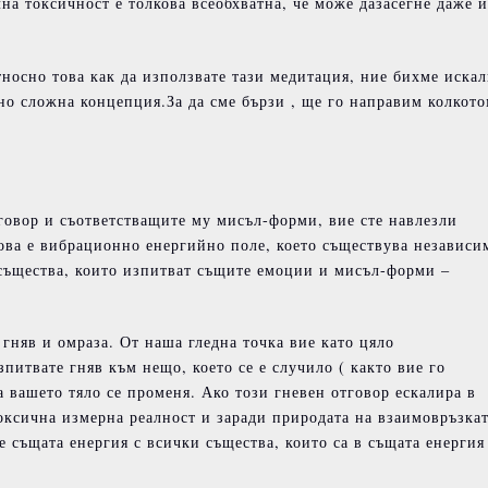
на токсичност е толкова всеобхватна, че може дазасегне даже и
носно това как да използвате тази медитация, ние бихме иска
но сложна концепция.За да сме бързи , ще го направим колкот
говор и съответстващите му мисъл-форми, вие сте навлезли
Това е вибрационно енергийно поле, което съществува независи
 същества, които изпитват същите емоции и мисъл-форми –
 гняв и омраза. От наша гледна точка вие като цяло
питвате гняв към нещо, което се е случило ( както вие го
 вашето тяло се променя. Ако този гневен отговор ескалира в
токсична измерна реалност и заради природата на взаимовръзка
 същата енергия с всички същества, които са в същата енергия