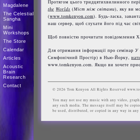
Протягом цього тридцятихвилинного пері
Magdalene
the
Worlds
(
Міст між світами
), яку ви м
The Celestial
(
www
.
tomkenyon
.
com
). Будь-ласка, заван
Sangha
наш сервер, щоб слухати його під час сві
Mini
Workshops
Щоб повністю прочитати повідомлення Х
The Store
Calendar
Для отримання інформації про семінар
У 
Симфонічний Простір) в Нью-Йорку,
нат
Articles
www.tomkenyon.com. Якщо ви хочете приє
Acoustic
Brain
Research
Contact
© 2026 Tom Kenyon All Rights Reserved www.t
You may not use my music with any video, graphi
any such media. The message itself may be copied
be used, distributed, or copied in any way in an