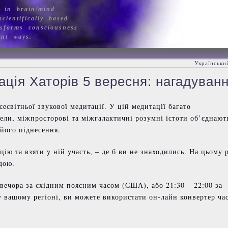
 in brain/mind
cientifically based
sforms consciousness
ant ways.
Українськи
ація Хаторів 5 вересня: нагадуван
сесвітньої звукової медитації. У цій медитації багато
ели, міжпросторові та міжгалактичні розумні істоти об’єднают
 його піднесення.
ю та взяти у ній участь, – де б ви не знаходились. На цьому р
дою.
 вечора за східним поясним часом (США), або 21:30 – 22:00 за
у вашому регіоні, ви можете використати он-лайн конвертер ча