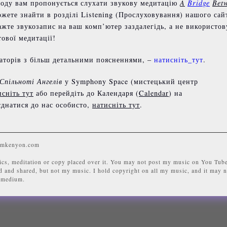
оду вам пропонується слухати звукову медитацію
A
Bridge
Bet
ожете знайти в розділі Listening (Прослуховування) нашого сай
тажте звукозапис на ваш комп’ютер заздалегідь, а не використов
тової медитації!
аторів з більш детальними поясненнями, –
натисніть_тут
.
Спільноті Ангелів
у Symphony Space (мистецький центр
исніть тут
або перейдіть до Календаря (
Calendar
) на
днатися до нас особисто,
натисніть тут
.
omkenyon.com
cs, meditation or copy placed over it. You may not post my music on You Tub
 and shared, but not my music. I hold copyright on all my music, and it may n
y medium.