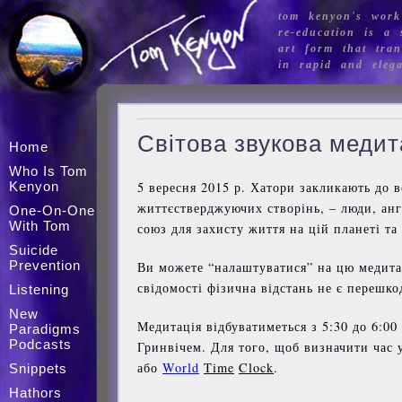
tom kenyon's work
re-education is a s
art form that tran
in rapid and eleg
Світова звукова медит
Home
Who Is Tom
Kenyon
5 вересня 2015 р. Хатори закликають до в
життєстверджуючих створінь, – люди, анг
One-On-One
With Tom
союз для захисту життя на цій планеті та
Suicide
Prevention
Ви можете “налаштуватися” на цю медитаці
свідомості фізична відстань не є перешко
Listening
New
Медитація відбуватиметься з 5:30 до 6:00
Paradigms
Podcasts
Гринвічем. Для того, щоб визначити час 
або
World
Time
Clock
.
Snippets
Hathors