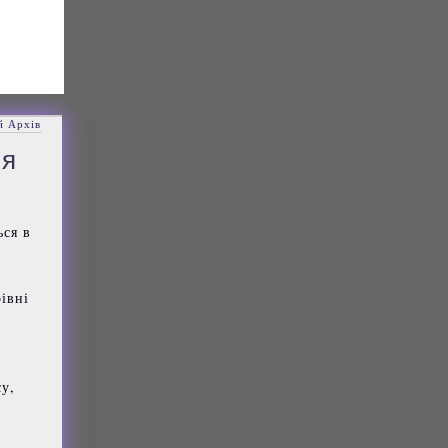
й Архів
ня
ься в
івні
су,