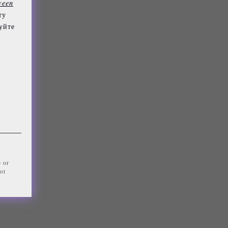
ween
ту
уйте
e or
ot