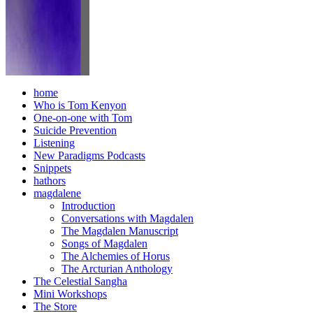
home
Who is Tom Kenyon
One-on-one with Tom
Suicide Prevention
Listening
New Paradigms Podcasts
Snippets
hathors
magdalene
Introduction
Conversations with Magdalen
The Magdalen Manuscript
Songs of Magdalen
The Alchemies of Horus
The Arcturian Anthology
The Celestial Sangha
Mini Workshops
The Store