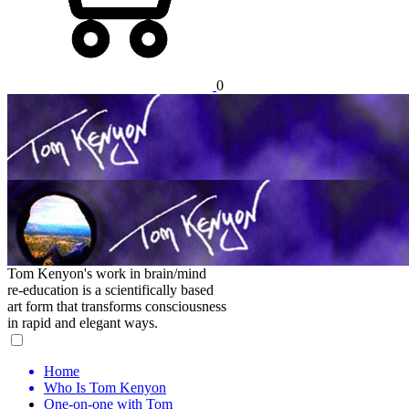
0
Tom Kenyon's work in brain/mind
re-education is a scientifically based
art form that transforms consciousness
in rapid and elegant ways.
Home
Who Is Tom Kenyon
One-on-one with Tom