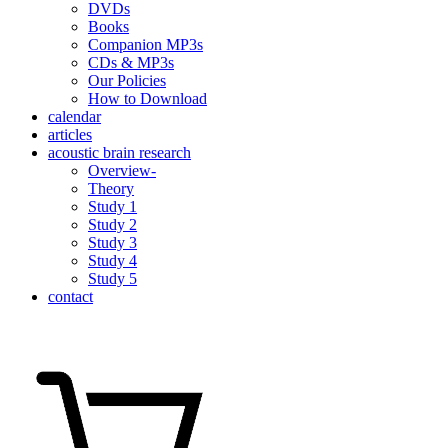
DVDs
Books
Companion MP3s
CDs & MP3s
Our Policies
How to Download
calendar
articles
acoustic brain research
Overview-
Theory
Study 1
Study 2
Study 3
Study 4
Study 5
contact