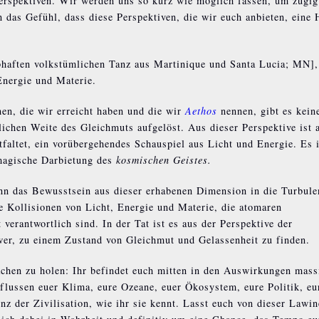
Perspektiven. Wir werden uns so kurz wie möglich fassen, um zügig
das Gefühl, dass diese Perspektiven, die wir euch anbieten, eine H
bhaften volkstümlichen Tanz aus Martinique und Santa Lucia; MN],
Energie und Materie.
en, die wir erreicht haben und die wir
Aethos
nennen, gibt es kein
lichen Weite des Gleichmuts aufgelöst. Aus dieser Perspektive ist a
tfaltet, ein vorübergehendes Schauspiel aus Licht und Energie. Es 
 magische Darbietung des
kosmischen Geistes.
nn das Bewusstsein aus dieser erhabenen Dimension in die Turbule
ie Kollisionen von Licht, Energie und Materie, die atomaren
verantwortlich sind. In der Tat ist es aus der Perspektive der
er, zu einem Zustand von Gleichmut und Gelassenheit zu finden.
chen zu holen: Ihr befindet euch mitten in den Auswirkungen mass
nflussen euer Klima, eure Ozeane, euer Ökosystem, eure Politik, eu
z der Zivilisation, wie ihr sie kennt. Lasst euch von dieser Lawin