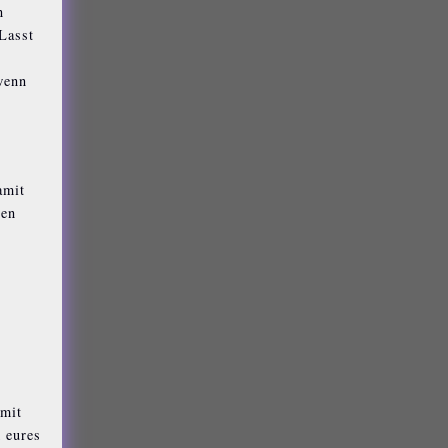
n
Lasst
wenn
amit
len
 mit
 eures