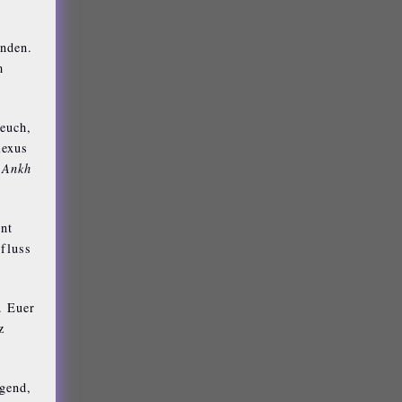
unden.
m
euch,
lexus
m
Ankh
nnt
efluss
. Euer
z
ngend,