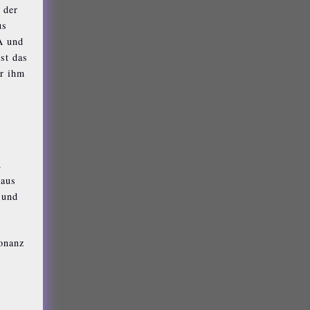
 der
us
A und
st das
er ihm
.
 aus
 und
sonanz