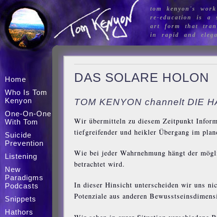
tom kenyon's work
re-education is a s
art form that tran
in rapid and eleg
DAS SOLARE HOLON
Home
Who Is Tom
Kenyon
TOM KENYON channelt DIE 
One-On-One
Wir übermitteln zu diesem Zeitpunkt Infor
With Tom
tiefgreifender und heikler Übergang im plan
Suicide
Prevention
Wie bei jeder Wahrnehmung hängt der mögli
Listening
betrachtet wird.
New
Paradigms
In dieser Hinsicht unterscheiden wir uns ni
Podcasts
Potenziale aus anderen Bewusstseinsdimensi
Snippets
Hathors