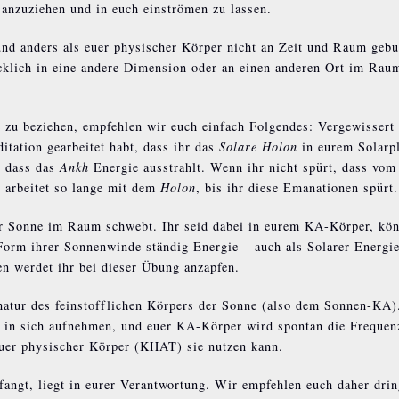
 anzuziehen und in euch einströmen zu lassen.
und anders als euer physischer Körper nicht an Zeit und Raum geb
cklich in eine andere Dimension oder an einen anderen Ort im Rau
zu beziehen, empfehlen wir euch einfach Folgendes: Vergewissert 
tation gearbeitet habt, dass ihr das
Solare Holon
in eurem Solarp
, dass das
Ankh
Energie ausstrahlt. Wenn ihr nicht spürt, dass vo
, arbeitet so lange mit dem
Holon
, bis ihr diese Emanationen spürt.
 der Sonne im Raum schwebt. Ihr seid dabei in eurem KA-Körper, kö
 Form ihrer Sonnenwinde ständig Energie – auch als Solarer Energi
en werdet ihr bei dieser Übung anzapfen.
gnatur des feinstofflichen Körpers der Sonne (also dem Sonnen-KA)
 in sich aufnehmen, und euer KA-Körper wird spontan die Frequen
euer physischer Körper (KHAT) sie nutzen kann.
fangt, liegt in eurer Verantwortung. Wir empfehlen euch daher dri