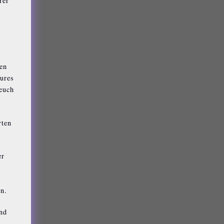
rer
hen
eures
 euch
rten
er
t
n.
und