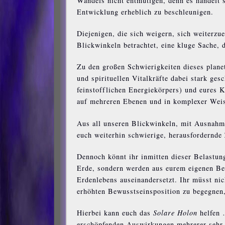
Wandels nicht entmutigen, denn es handelt 
Entwicklung erheblich zu beschleunigen.
Diejenigen, die sich weigern, sich weiterzu
Blickwinkeln betrachtet, eine kluge Sache, 
Zu den großen Schwierigkeiten dieses plane
und spirituellen Vitalkräfte dabei stark ge
feinstofflichen Energiekörpers) und eures 
auf mehreren Ebenen und in komplexer Weis
Aus all unseren Blickwinkeln, mit Ausnah
euch weiterhin schwierige, herausfordernde 
Dennoch könnt ihr inmitten dieser Belastu
Erde, sondern werden aus eurem eigenen Be
Erdenlebens auseinandersetzt. Ihr müsst nic
erhöhten Bewusstseinsposition zu begegnen,
Hierbei kann euch das
Solare Holon
helfen 
erschöpfenden Auswirkungen mehrerer seh