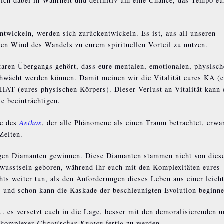
sich dabei in Wahrheit und definitiv um eine Chance, das Tempo eu
entwickeln, werden sich zurückentwickeln. Es ist, aus all unseren
den Wind des Wandels zu eurem spirituellen Vorteil zu nutzen.
taren Übergangs gehört, dass eure mentalen, emotionalen, physisc
schwächt werden können. Damit meinen wir die Vitalität eures KA (
KHAT (eures physischen Körpers). Dieser Verlust an Vitalität kann
e beeinträchtigen.
me des
Aethos
, der alle Phänomene als einen Traum betrachtet, erwa
Zeiten.
ngen Diamanten gewinnen. Diese Diamanten stammen nicht von dies
wusstsein geboren, während ihr euch mit den Komplexitäten eures
hts weiter tun, als den Anforderungen dieses Leben aus einer leich
 und schon kann die Kaskade der beschleunigten Evolution beginne
… es versetzt euch in die Lage, besser mit den demoralisierenden 
r komplexer
Chaotischer Knoten
fertig zu werden.