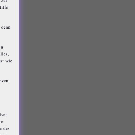
 zur
ilfe
 denn
en
lles,
ist wie
nzen
iver
re
e des