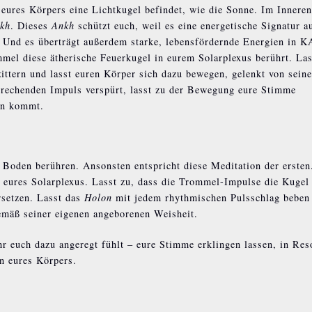
h eures Körpers eine Lichtkugel befindet, wie die Sonne. Im Inneren
kh
. Dieses
Ankh
schützt euch, weil es eine energetische Signatur a
t. Und es überträgt außerdem starke, lebensfördernde Energien in K
mel diese ätherische Feuerkugel in eurem Solarplexus berührt. Las
tern und lasst euren Körper sich dazu bewegen, gelenkt von sein
prechenden Impuls verspürt, lasst zu der Bewegung eure Stimme
inn kommt.
 Boden berühren. Ansonsten entspricht diese Meditation der ersten
 eures Solarplexus. Lasst zu, dass die Trommel-Impulse die Kugel
rsetzen. Lasst das
Holon
mit jedem rhythmischen Pulsschlag beben
emäß seiner eigenen angeborenen Weisheit.
hr euch dazu angeregt fühlt – eure Stimme erklingen lassen, in Re
 eures Körpers.