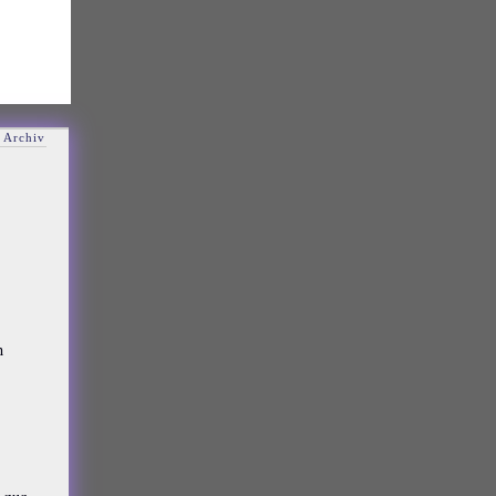
 Archiv
n