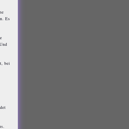
ne
en. Es
ie
 Und
t, bei
det
us.