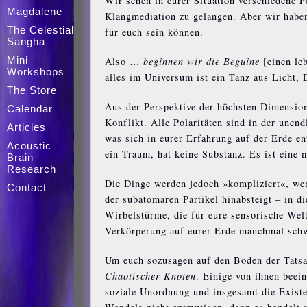
Wir sehen in eurer Situation verschiedene 
Magdalene
Klangmediation zu gelangen. Aber wir haben 
The Celestial
für euch sein können.
Sangha
Mini
Also …
beginnen wir die Beguine
[einen le
Workshops
alles im Universum ist ein Tanz aus Licht, 
The Store
Aus der Perspektive der höchsten Dimension
Calendar
Konflikt. Alle Polaritäten sind in der unend
Articles
was sich in eurer Erfahrung auf der Erde en
Acoustic
ein Traum, hat keine Substanz. Es ist eine
Brain
Research
Die Dinge werden jedoch »kompliziert«, we
Contact
der subatomaren Partikel hinabsteigt – in d
Wirbelstürme, die für eure sensorische Welt 
Verkörperung auf eurer Erde manchmal schw
Um euch sozusagen auf den Boden der Tatsa
Chaotischer Knoten
. Einige von ihnen beei
soziale Unordnung und insgesamt die Existen