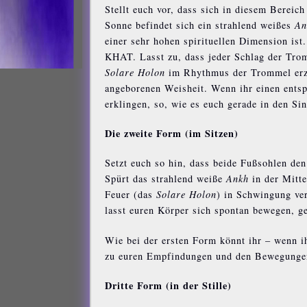
Stellt euch vor, dass sich in diesem Bereic
Sonne befindet sich ein strahlend weißes
An
einer sehr hohen spirituellen Dimension is
KHAT. Lasst zu, dass jeder Schlag der Trom
Solare Holon
im Rhythmus der Trommel erzit
angeborenen Weisheit. Wenn ihr einen ents
erklingen, so, wie es euch gerade in den S
Die zweite Form (im Sitzen)
Setzt euch so hin, dass beide Fußsohlen den
Spürt das strahlend weiße
Ankh
in der Mitte
Feuer (das
Solare Holon
) in Schwingung ve
lasst euren Körper sich spontan bewegen, g
Wie bei der ersten Form könnt ihr – wenn i
zu euren Empfindungen und den Bewegungen
Dritte Form (in der Stille)