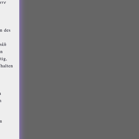
ere
n des
nkh
en
tig,
fhalten
u
h
m