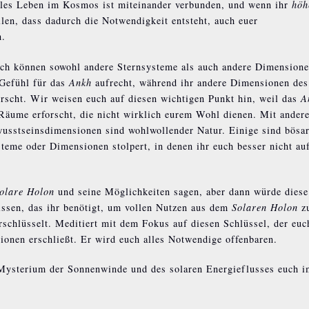
lles Leben im Kosmos ist miteinander verbunden, und wenn ihr
höh
ellen, dass dadurch die Notwendigkeit entsteht, auch euer
n.
ch können sowohl andere Sternsysteme als auch andere Dimensione
 Gefühl für das
Ankh
aufrecht, während ihr andere Dimensionen des
rscht. Wir weisen euch auf diesen wichtigen Punkt hin, weil das
A
 Räume erforscht, die nicht wirklich eurem Wohl dienen. Mit ander
usstseinsdimensionen sind wohlwollender Natur. Einige sind bösar
steme oder Dimensionen stolpert, in denen ihr euch besser nicht au
olare Holon
und seine Möglichkeiten sagen, aber dann würde diese
issen, das ihr benötigt, um vollen Nutzen aus dem
Solaren Holon
z
rschlüsselt. Meditiert mit dem Fokus auf diesen Schlüssel, der euc
ionen erschließt. Er wird euch alles Notwendige offenbaren.
Mysterium der Sonnenwinde und des solaren Energieflusses euch i