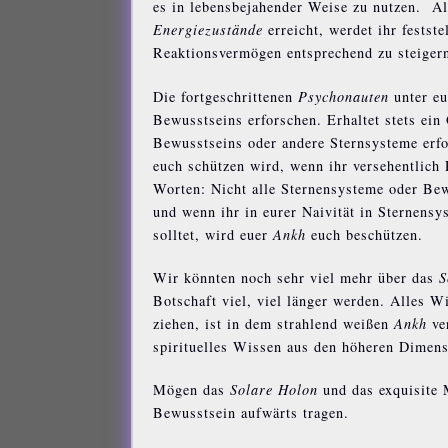
es in lebensbejahender Weise zu nutzen. A
Energiezustände
erreicht, werdet ihr festst
Reaktionsvermögen entsprechend zu steiger
Die fortgeschrittenen
Psychonauten
unter eu
Bewusstseins erforschen. Erhaltet stets ein
Bewusstseins oder andere Sternsysteme erfo
euch schützen wird, wenn ihr versehentlich
Worten: Nicht alle Sternensysteme oder Bew
und wenn ihr in eurer Naivität in Sternensy
solltet, wird euer
Ankh
euch beschützen.
Wir könnten noch sehr viel mehr über das
S
Botschaft viel, viel länger werden. Alles W
ziehen, ist in dem strahlend weißen
Ankh
ve
spirituelles Wissen aus den höheren Dimens
Mögen das
Solare Holon
und das exquisite 
Bewusstsein aufwärts tragen.