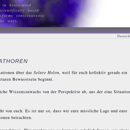
 in brain/mind
cientifically based
sforms consciousness
ant ways.
Deutsch
HATHOREN
mationen über das
Solare Holon
, weil für euch kollektiv gerade ein
etaren Bewusstsein beginnt.
che Wissenszuwachs von der Perspektive ab, aus der eine Situatio
cht von euch. Es ist nur so, dass wir eure missliche Lage und eure
onen betrachten.