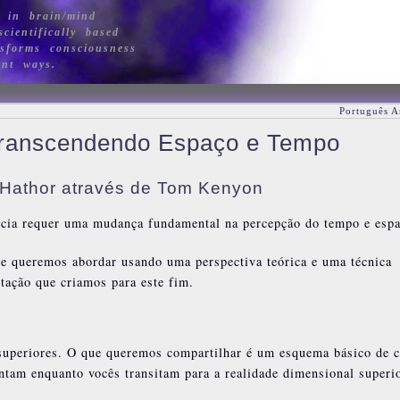
 in brain/mind
cientifically based
sforms consciousness
ant ways.
Português A
 Transcendendo Espaço e Tempo
Hathor através de Tom Kenyon
ncia requer uma mudança fundamental na percepção do tempo e espa
e queremos abordar usando uma perspectiva teórica e uma técnica
tação que criamos para este fim.
superiores. O que queremos compartilhar é um esquema básico de 
ntam enquanto vocês transitam para a realidade dimensional superio