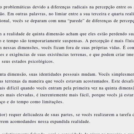
 problemáticas devido a diferenças radicais na percepção entre os 
ão. Em outras palavras, no limiar entre a sua terceira e quarta real
sional, vocês se deparam com uma “parede” de diferenças de percep
m a realidade de quinta dimensão acham que eles estão perdendo su
ço e tempo são temporariamente suspensas. A percepção é mais flui
m nessas dimensões, vocês ficam fora de suas próprias vidas. É co
es e exigências de suas existências terrenas, e que podem criar im
 seus estados psicológicos.
nta dimensão, suas identidades pessoais mudam. Vocês simplesme
as terrenas da maneira que vocês estavam acostumados. Este desafi
mais difícil quando vocês entram pela primeira vez na quinta dimens
es mais elevadas, é inerentemente mais fácil, porque vocês já esta
ço e do tempo como limitações.
or) requer delicadeza de suas partes, se vocês realizarem a tarefa 
iverem acomodandos nessa expandida realidade.