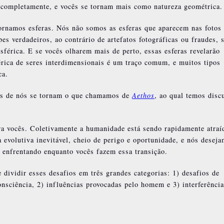
 completamente, e vocês se tornam mais como natureza geométrica.
rnamos esferas. Nós não somos as esferas que aparecem nas fotos
s verdadeiros, ao contrário de artefatos fotográficas ou fraudes, 
sférica. E se vocês olharem mais de perto, essas esferas revelarão
érica de seres interdimensionais é um traço comum, e muitos tipos
ca.
s de nós se tornam o que chamamos de
Aethos
, ao qual temos disc
ra vocês. Coletivamente a humanidade está sendo rapidamente atraí
evolutiva inevitável, cheio de perigo e oportunidade, e nós desej
o enfrentando enquanto vocês fazem essa transição.
 dividir esses desafios em três grandes categorias: 1) desafios de
onsciência, 2) influências provocadas pelo homem e 3) interferência