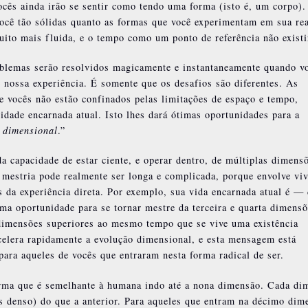
cês ainda irão se sentir como tendo uma forma (isto é, um corpo).
você tão sólidas quanto as formas que você experimentam em sua re
uito mais fluida, e o tempo como um ponto de referência não existi
oblemas serão resolvidos magicamente e instantaneamente quando v
 nossa experiência. É somente que os desafios são diferentes. As
e vocês não estão confinados pelas limitações de espaço e tempo,
dade encarnada atual. Isto lhes dará ótimas oportunidades para a
dimensional
.”
 capacidade de estar ciente, e operar dentro, de múltiplas dimens
 mestria pode realmente ser longa e complicada, porque envolve vi
s da experiência direta. Por exemplo, sua vida encarnada atual é —
ma oportunidade para se tornar mestre da terceira e quarta dimensõ
imensões superiores ao mesmo tempo que se vive uma existência
celera rapidamente a evolução dimensional, e esta mensagem está
para aqueles de vocês que entraram nesta forma radical de ser.
rma que é semelhante à humana indo até a nona dimensão. Cada di
s denso) do que a anterior. Para aqueles que entram na décimo dim