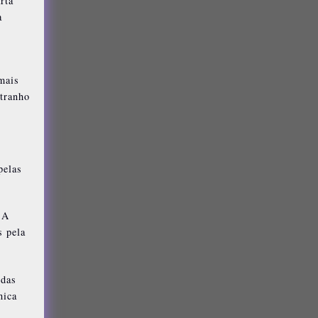
rta
a
mais
stranho
pelas
 A
s pela
idas
nica