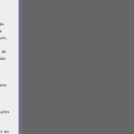
tão
a
cês.
s de
não
arte
ições
os no