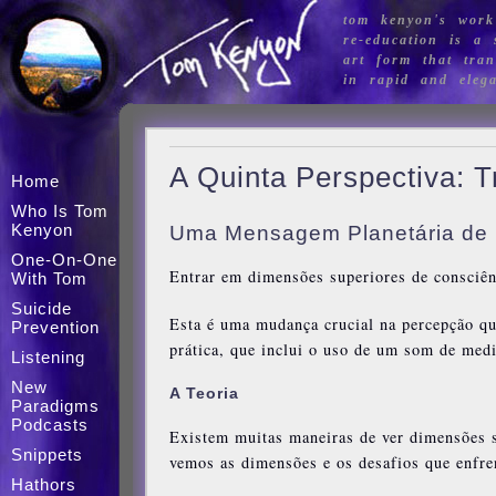
tom kenyon's work
re-education is a s
art form that tran
in rapid and eleg
A Quinta Perspectiva:
Home
Who Is Tom
Kenyon
Uma Mensagem Planetária de 
One-On-One
Entrar em dimensões superiores de consciê
With Tom
Suicide
Esta é uma mudança crucial na percepção qu
Prevention
prática, que inclui o uso de um som de medi
Listening
New
A Teoria
Paradigms
Podcasts
Existem muitas maneiras de ver dimensões 
Snippets
vemos as dimensões e os desafios que enfre
Hathors