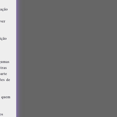
uação
iver
ição
lgumas
tras
arte
ões de
s quem
os