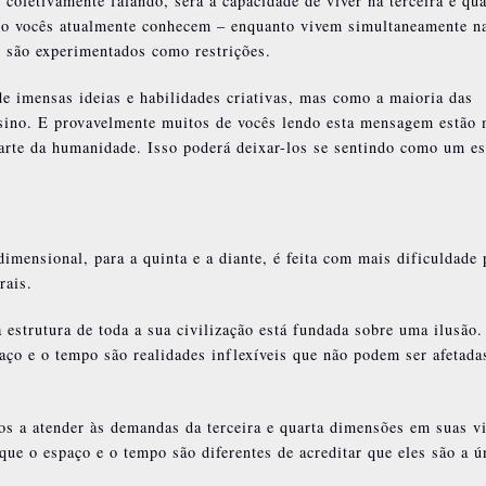
coletivamente falando, será a capacidade de viver na terceira e qua
mo vocês atualmente conhecem – enquanto vivem simultaneamente n
 são experimentados como restrições.
de imensas ideias e habilidades criativas, mas como a maioria das
sino. E provavelmente muitos de vocês lendo esta mensagem estão 
parte da humanidade. Isso poderá deixar-los se sentindo como um e
 dimensional, para a quinta e a diante, é feita com mais dificuldade 
rais.
 estrutura de toda a sua civilização está fundada sobre uma ilusão.
aço e o tempo são realidades inflexíveis que não podem ser afetada
os a atender às demandas da terceira e quarta dimensões em suas v
que o espaço e o tempo são diferentes de acreditar que eles são a ú