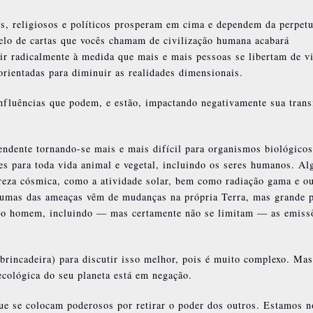
cos, religiosos e políticos prosperam em cima e dependem da perpet
telo de cartas que vocês chamam de civilização humana acabará
ir radicalmente à medida que mais e mais pessoas se libertam de v
orientadas para diminuir as realidades dimensionais.
influências que podem, e estão, impactando negativamente sua trans
endente tornando-se mais e mais difícil para organismos biológicos
es para toda vida animal e vegetal, incluindo os seres humanos. A
reza cósmica, como a atividade solar, bem como radiação gama e ou
gumas das ameaças vêm de mudanças na própria Terra, mas grande p
pelo homem, incluindo — mas certamente não se limitam — as emiss
rincadeira) para discutir isso melhor, pois é muito complexo. Ma
ecológica do seu planeta está em negação.
que se colocam poderosos por retirar o poder dos outros. Estamos n