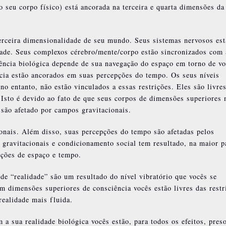
o seu corpo físico) está ancorada na terceira e quarta dimensões da
terceira dimensionalidade de seu mundo. Seus sistemas nervosos es
ade. Seus complexos cérebro/mente/corpo estão sincronizados com 
vência biológica depende de sua navegação do espaço em torno de vo
cia estão ancorados em suas percepções do tempo. Os seus níveis
o entanto, não estão vinculados a essas restrições. Eles são livre
. Isto é devido ao fato de que seus corpos de dimensões superiores 
são afetado por campos gravitacionais.
onais. Além disso, suas percepções do tempo são afetadas pelos
ravitacionais e condicionamento social tem resultado, na maior p
ições de espaço e tempo.
de “realidade” são um resultado do nível vibratório que vocês se
 dimensões superiores de consciência vocês estão livres das restr
ealidade mais fluida.
a sua realidade biológica vocês estão, para todos os efeitos, pres