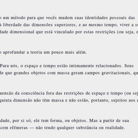
o um método para que vocês mudem suas identidades pessoais das
 à liberdade das dimensões superiores, e ao mesmo tempo, viver a s
dade dimensional que está vinculado por estas restrições (ou seja, 
so aprofundar a teoria um pouco mais além.
ara nós, o espaço e tempo estão intimamente relacionados. Seus
n de que grandes objetos com massa geram campos gravitacionais, q
mensão da consciência fora das restrições de espaço e tempo (ou sej
quinta dimensão não têm massa e não estão, portanto, sujeitos aos 
dade, por si só, ele tem forma, ou objetos. Mas a partir de sua
ecem efêmeras — não tendo qualquer substância ou realidade.