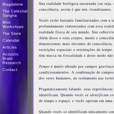
Sua realidade biológica encarnada (ou seja, 
Magdalene
consciência, assim é que nós visualizamos.
The Celestial
Sangha
Vocês estão bastante familiarizados com a 
Mini
profundamente sintonizados com essa realid
Workshops
realidade física de seu mundo. Sua sobrevi
The Store
Além disso o seus corpos, mente e consciên
Calendar
dimensionais mais elevados de consciência, n
Articles
restrições espaciais e orientações de tempo
Acoustic
têm massa ou fisicalidade e deste modo não 
Brain
Research
Tempo
é muito afetado por campos gravitaci
Contact
condicionamentos. A combinação de campos g
dos seres humanos, no isolamento nas restr
Pragmaticamente falando, suas experiências 
identificam. Quando vocês se
identificam
com
de tempo e espaço, e vocês operam em uma r
Quando vocês se identificam unicamente com 