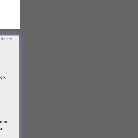
rquivos
ço.
como
r.