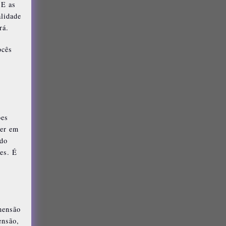
 E as
alidade
rá.
ocês
ões
ver em
 do
es. É
mensão
ensão,