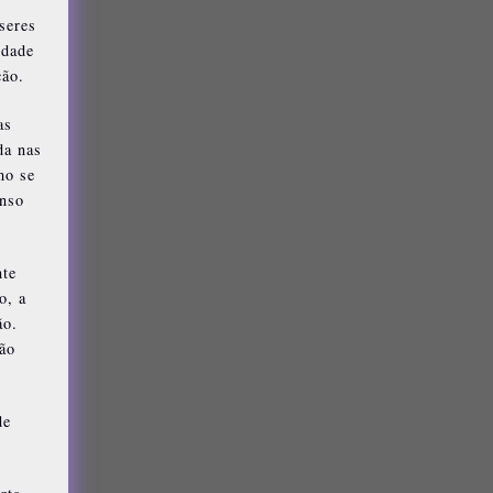
seres
idade
ção.
as
da nas
mo se
enso
nte
o, a
ão.
rão
de