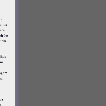
ua
uitas
ara
adrões
btém
lhas
Só
fogem
ua
s
ua
o