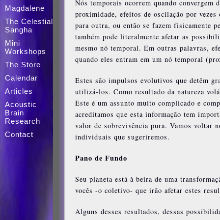
Nós temporais ocorrem quando convergem du
Magdalene
proximidade, efeitos de oscilação por veze
The Celestial
para outra, ou então se fazem fisicamente p
Sangha
também pode literalmente afetar as possibil
Mini
mesmo nó temporal. Em outras palavras, efe
Workshops
quando eles entram em um nó temporal (pro
The Store
Calendar
Estes são impulsos evolutivos que detêm gr
utilizá-los. Como resultado da natureza vol
Articles
Este é um assunto muito complicado e compl
Acoustic
Brain
acreditamos que esta informação tem importâ
Research
valor de sobrevivência pura. Vamos voltar n
Contact
individuais que sugeriremos.
Pano de Fundo
Seu planeta está à beira de uma transformaç
vocês -o coletivo- que irão afetar estes res
Alguns desses resultados, dessas possibilid