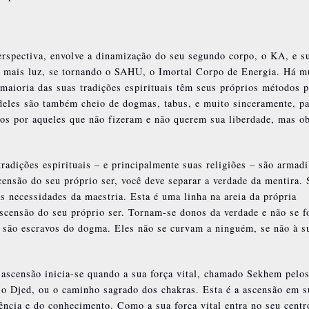
erspectiva, envolve a dinamização do seu segundo corpo, o KA, e s
e mais luz, se tornando o SAHU, o Imortal Corpo de Energia. Há m
maioria das suas tradições espirituais têm seus próprios métodos p
 deles são também cheio de dogmas, tabus, e muito sinceramente, p
dos por aqueles que não fizeram e não querem sua liberdade, mas o
tradições espirituais – e principalmente suas religiões – são armadi
scensão do seu próprio ser, você deve separar a verdade da mentira. 
as necessidades da maestria. Esta é uma linha na areia da própria
ascensão do seu próprio ser. Tornam-se donos da verdade e não se 
ão são escravos do dogma. Eles não se curvam a ninguém, se não à s
 ascensão inicia-se quando a sua força vital, chamado Sekhem pelo
é o Djed, ou o caminho sagrado dos chakras. Esta é a ascensão em s
ência e do conhecimento. Como a sua força vital entra no seu centr