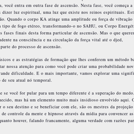
a, você entra em outra fase de ascensão. Nesta fase, você começa a
 dizer luz espiritual, uma luz que existe nos reinos espirituais. Est
ção. Quando o corpo KA atinge uma amplitude ou força de vibração
m tipo de fogo etéreo, transformando-o no SAHU, ou Corpo Energét
s fases finais desta forma particular de ascensão. Mas o que quer
ente na consciência e na circulação da força vital até o djed,
 parte do processo de ascensão.
ásicos e as estratégias de formação que lhes conferem um método b
tar nossa atenção para como você pode criar uma probabilidade nov
ande dificuldade. E o mais importante, vamos explorar uma signifi
o de seu atual nó temporal.
te se você for pular para um tempo diferente é a superação do medo
ecido, mas há um elemento muito mais insidioso envolvido aqui. 
r o seu destino e se beneficiar com ele, são os mestres da projeção
 de controle da mente e hipnose através da mídia para convencer as
quanto houver, falando francamente, alguma verdade com razões par