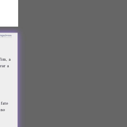
rquivos
fim, a
rar a
 fato
 no