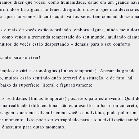
ríamos dizer que vocês, como humanidade, estão em um grande nav
ormindo e há alguém no leme, dirigindo o navio, que não deveria es
ica, que não vamos discutir aqui, vários seres tem comandado seu na
is e mais de vocês estão acordando, embora alguns, ainda meio do
io como vendo a tremenda tempestade do seu mundo, mudando diant
uitos de vocês estão despertando – demais para o seu conforto.
sante para se viver!
emplo de várias cronologias (linhas temporais). Apesar da grande
, muitos estão sentindo quão terrível é a situação, e de fato, há
aixo da superfície, literal e figurativamente.
 realidades (linhas temporais) possíveis para este evento. Qual d
sua realidade tridimensional não está escrito no barro ou concreto
nsagem, queremos discutir como você, o indivíduo, pode pular uma
er momento. Isto pode ser extrapolado para a sua civilização tamb
so é assunto para outro momento.