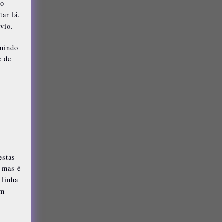
io
tar lá.
vio.
rmindo
e de
estas
, mas é
 linha
ém