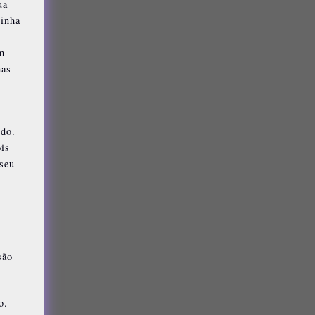
ua
linha
um
mas
o
ndo.
is
 seu
são
o.