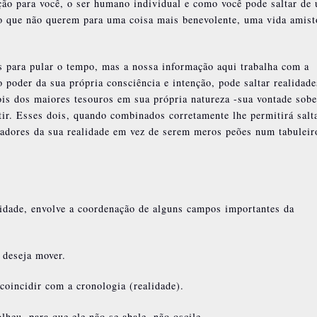
ão para você, o ser humano individual e como você pode saltar de
do que não querem para uma coisa mais benevolente, uma vida amist
s para pular o tempo, mas a nossa informação aqui trabalha com a
 poder da sua própria consciência e intenção, pode saltar realidade
ois dos maiores tesouros em sua própria natureza -sua vontade sob
ntir. Esses dois, quando combinados corretamente lhe permitirá salt
iadores da sua realidade em vez de serem meros peões num tabuleir
lidade, envolve a coordenação de alguns campos importantes da
 deseja mover.
coincidir com a cronologia (realidade).
lheu, para que ele não se abale, não oscile.