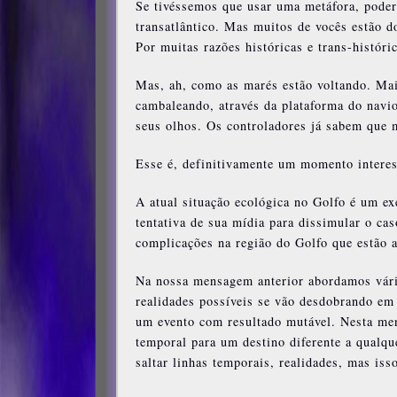
Se tivéssemos que usar uma metáfora, pode
transatlântico. Mas muitos de vocês estão d
Por muitas razões históricas e trans-histór
Mas, ah, como as marés estão voltando. Ma
cambaleando, através da plataforma do nav
seus olhos. Os controladores já sabem que m
Esse é, definitivamente um momento interes
A atual situação ecológica no Golfo é um ex
tentativa de sua mídia para dissimular o caso
complicações na região do Golfo que estão ab
Na nossa mensagem anterior abordamos várias
realidades possíveis se vão desdobrando em 
um evento com resultado mutável. Nesta me
temporal para um destino diferente a qualqu
saltar linhas temporais, realidades, mas is