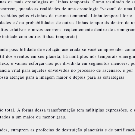
as ou mais cronologias ou linhas temporais. Como resultado de s
s ocorrem, quando as realidades de uma cronologia “vazam” de uma 
ercebidas pelos vizinhos da mesma temporal. Linha temporal forte
idades e / ou probabilidades de outras linhas temporais dentro de 
itos criativos e novos ocorrem freqüentemente dentro de cronogra
ximidade com outras linhas temporais).
ande possibilidade de evolução acelerada se você compreender com
átil dos eventos em seu planeta, há múltiplos nós temporais emergi
exo, e vamos esforçar-nos por dividi-la em segmentos menores, po
ncia vital para aqueles envolvidos no processo de ascensão, e por
ossa atenção para a imagem maior e depois para as estratégias
ão total. A forma dessa transformação tem múltiplas expressões, e 
ultados a um maior ou menor grau.
ades, cumprem as profecias de destruição planetária e de purificaçã