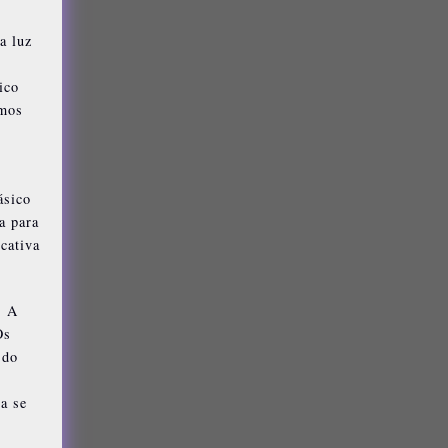
a luz
ico
emos
ásico
a para
cativa
. A
Os
 do
a se