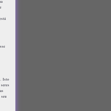
na
e
está
esse
. Isto
 seres
das
 seu