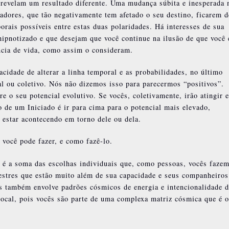
 revelam um resultado diferente. Uma mudança súbita e inesperada 
adores, que tão negativamente tem afetado o seu destino, ficarem d
orais possíveis entre estas duas polaridades. Há interesses de sua
ipnotizado e que desejam que você continue na ilusão de que você 
ncia de vida, como assim o consideram.
acidade de alterar a linha temporal e as probabilidades, no último
l ou coletivo. Nós não dizemos isso para parecermos “positivos”.
 o seu potencial evolutivo. Se vocês, coletivamente, irão atingir 
o de um Iniciado é ir para cima para o potencial mais elevado,
estar acontecendo em torno dele ou dela.
você pode fazer, e como fazê-lo.
o é a soma das escolhas individuais que, como pessoas, vocês fazem
estres que estão muito além de sua capacidade e seus companheiros
as também envolve padrões cósmicos de energia e intencionalidade 
local, pois vocês são parte de uma complexa matriz cósmica que é o