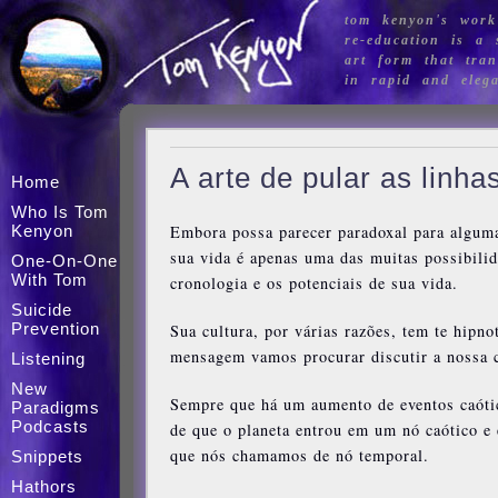
tom kenyon's work
re-education is a s
art form that tran
in rapid and eleg
A arte de pular as linha
Home
Who Is Tom
Kenyon
Embora possa parecer paradoxal para algumas
sua vida é apenas uma das muitas possibilida
One-On-One
With Tom
cronologia e os potenciais de sua vida.
Suicide
Prevention
Sua cultura, por várias razões, tem te hipno
mensagem vamos procurar discutir a nossa c
Listening
New
Sempre que há um aumento de eventos caótic
Paradigms
Podcasts
de que o planeta entrou em um nó caótico e
que nós chamamos de nó temporal.
Snippets
Hathors