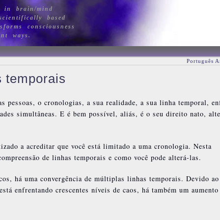
 in brain/mind
cientifically based
sforms consciousness
ant ways.
Português A
s temporais
 pessoas, o cronologias, a sua realidade, a sua linha temporal, en
des simultâneas. E é bem possível, aliás, é o seu direito nato, alte
tizado a acreditar que você está limitado a uma cronologia. Nesta
ompreensão de linhas temporais e como você pode alterá-las.
os, há uma convergência de múltiplas linhas temporais. Devido ao
 está enfrentando crescentes níveis de caos, há também um aumento