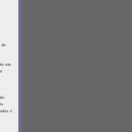
 de
são em
ar
são
ós
dades e