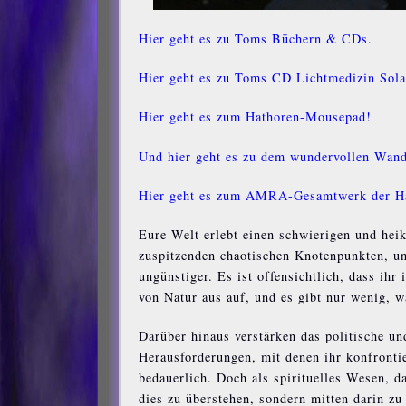
Hier geht es zu Toms Büchern & CDs.
Hier geht es zu Toms CD Lichtmedizin Solar
Hier geht es zum Hathoren-Mousepad!
Und hier geht es zu dem wundervollen Wa
Hier geht es zum AMRA-Gesamtwerk der H
Eure Welt erlebt einen schwierigen und heik
zuspitzenden chaotischen Knotenpunkten, 
ungünstiger. Es ist offensichtlich, dass ihr
von Natur aus auf, und es gibt nur wenig, 
Darüber hinaus verstärken das politische und
Herausforderungen, mit denen ihr konfrontie
bedauerlich. Doch als spirituelles Wesen, d
dies zu überstehen, sondern mitten darin zu