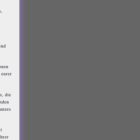
n,
ind
onen
 eurer
n, die
enden
Tanzes
kt
ihrer