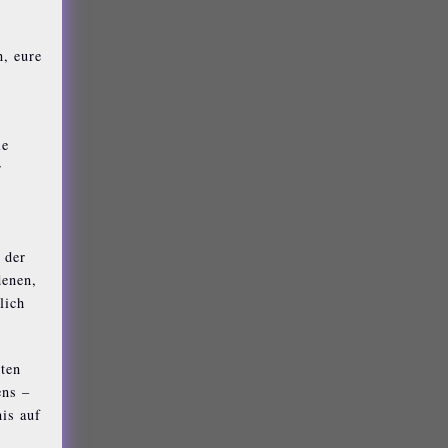
n, eure
ie
r
 der
denen,
lich
eten
ens –
is auf