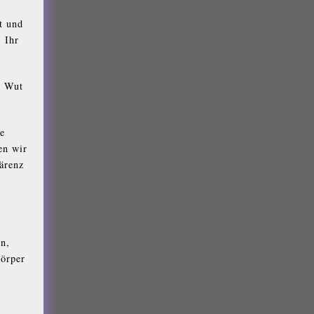
t und
 Ihr
, Wut
e
en wir
ärenz
en,
Körper