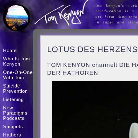
tom kenyon's work
re-education is a s
art form that tran
in rapid and eleg
LOTUS DES HERZENS
Home
Who Is Tom
Kenyon
TOM KENYON channelt DIE
DER HATHOREN
One-On-One
With Tom
Suicide
Prevention
Listening
New
Paradigms
Podcasts
Snippets
Hathors