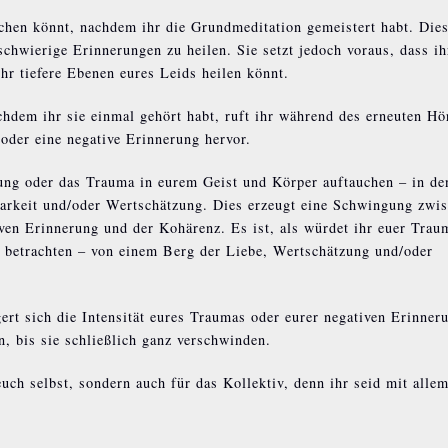
schen könnt, nachdem ihr die Grundmeditation gemeistert habt. Die
chwierige Erinnerungen zu heilen. Sie setzt jedoch voraus, dass ih
ihr tiefere Ebenen eures Leids heilen könnt.
chdem ihr sie einmal gehört habt, ruft ihr während des erneuten Hö
oder eine negative Erinnerung hervor.
rung oder das Trauma in eurem Geist und Körper auftauchen – in de
barkeit und/oder Wertschätzung. Dies erzeugt eine Schwingung zwi
en Erinnerung und der Kohärenz. Es ist, als würdet ihr euer Trau
e betrachten – von einem Berg der Liebe, Wertschätzung und/oder
gert sich die Intensität eures Traumas oder eurer negativen Erinner
, bis sie schließlich ganz verschwinden.
uch selbst, sondern auch für das Kollektiv, denn ihr seid mit alle