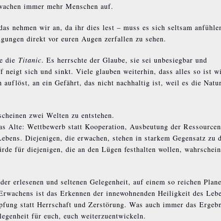
n wachen immer mehr Menschen auf.
as nehmen wir an, da ihr dies lest – muss es sich seltsam anfühle
ugungen direkt vor euren Augen zerfallen zu sehen.
ie die
Titanic
. Es herrschte der Glaube, sie sei unbesiegbar und
 neigt sich und sinkt. Viele glauben weiterhin, dass alles so ist w
 auflöst, an ein Gefährt, das nicht nachhaltig ist, weil es die Natu
scheinen zwei Welten zu entstehen.
as Alte: Wettbewerb statt Kooperation, Ausbeutung der Ressourcen
ebens. Diejenigen, die erwachen, stehen in starkem Gegensatz zu 
ürde für diejenigen, die an den Lügen festhalten wollen, wahrschein
der erlesenen und seltenen Gelegenheit, auf einem so reichen Plan
 Erwachens ist das Erkennen der innewohnenden Heiligkeit des Leb
ung statt Herrschaft und Zerstörung. Was auch immer das Ergebn
elegenheit für euch, euch weiterzuentwickeln.