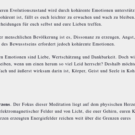
eren Evolutionszustand wird durch kohärente Emotionen unterstütz
härent ist, fällt es euch leichter zu erwachen und wach zu bleiben.
heidungen für euch selbst und eure Lieben treffen.
iner menschlichen Bevölkerung ist es, Dissonanz zu erzeugen, Angst
g des Bewusstseins erfordert jedoch kohärente Emotionen.
ten Emotionen sind Liebe, Wertschätzung und Dankbarkeit. Doch wi
leiben, wenn um einen herum so viel Leid herrscht? Deshalb möcht
fach und äußerst wirksam darin ist, Körper, Geist und Seele in Koh
rzens
. Der Fokus dieser Meditation liegt auf dem physischen Herz
elektromagnetischer Felder und von Licht, die euer Gehirn, euren 
rzen erzeugten Energiefelder reichen weit über die Grenzen eures