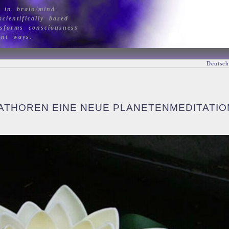
 in brain/mind
cientifically based
sforms consciousness
ant ways.
Deutsch
 HATHOREN EINE NEUE PLANETENMEDITATIO