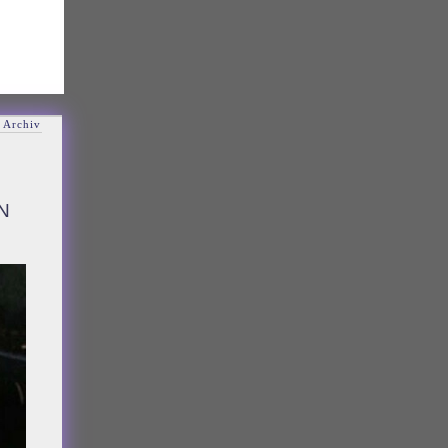
 Archiv
N