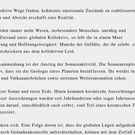
ektive Wege finden, kohärente emotionale Zustände zu stabilisiere
und Absicht erschafft eure Realität.
werden immer mehr Wesen, insbesondere Menschen, unruhig und
Zustand eures globalen Kollektivs, so lebt ihr in einem Meer
ung und Hoffnungslosigkeit. Manche der Gefühle, die ihr erlebt, s
Durchsickern aus dem kollektiven Leid.
sammenhang ist der Anstieg der Sonnenaktivität. Die Sonnenerupti
, dass sie die Geologie eures Planeten beeinflussen. Ihr werdet in
 und Vulkanausbrüchen sowie extremen Wetteranomalien sehen.
eurer Sonne und eurer Erde. Hinzu kommen kosmische Ausrichtunge
ieser Ausrichtungen wurden seit Jahrhunderten oder sogar Jahrtaus
n darauf, einschließlich euch selbst, sind Teil eines kosmischen 
erstört.
ndern sich. Eine Folge davon ist, dass die globalen Lügen aufgedec
durch Gedankenkontrolle aufrechterhalten, können mit dem Zerfall 