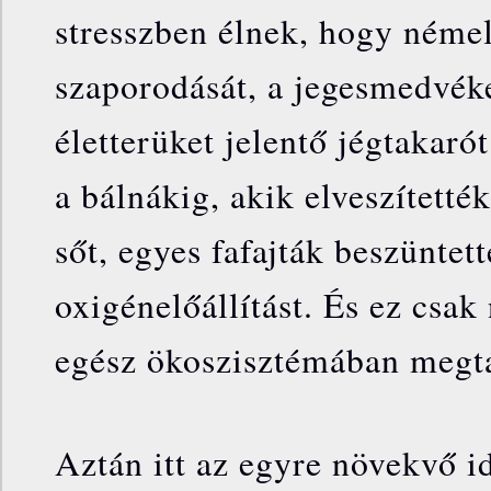
stresszben élnek, hogy némel
szaporodását, a jegesmedvéke
életterüket jelentő jégtakarót
a bálnákig, akik elveszítetté
sőt, egyes fafajták beszüntet
oxigénelőállítást. És ez csak
egész ökoszisztémában megtal
Aztán itt az egyre növekvő id