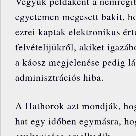
Vegyük példaként a nemrégi
egyetemen megesett bakit, h
ezrei kaptak elektronikus érte
felvételijükről, akiket igazábó
a káosz megjelenése pedig lá
adminisztrációs hiba.
A Hathorok azt mondják, hog
hat egy időben egymásra, ho