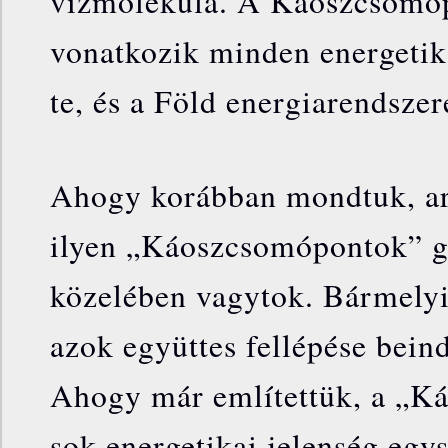
vízmolekula. A Káoszcsomóp
vonatkozik minden energetika
te, és a Föld energiarendszere
Ahogy korábban mondtuk, ar
ilyen „Káoszcsomópontok” g
közelében vagytok. Bármelyi
azok együttes fellépése beind
Ahogy már említettük, a „K
sok energetikai jelenség egy