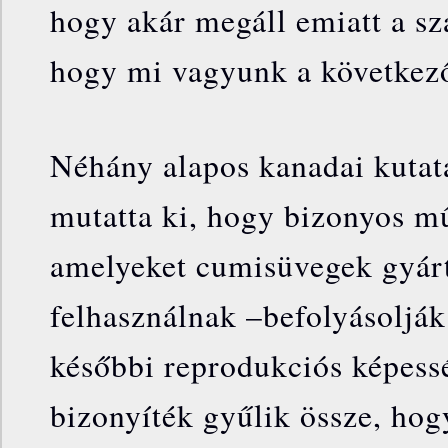
hogy akár megáll emiatt a sz
hogy mi vagyunk a következő
Néhány alapos kanadai kutat
mutatta ki, hogy bizonyos m
amelyeket cumisüvegek gyárt
felhasználnak –befolyásoljá
későbbi reprodukciós képess
bizonyíték gyűlik össze, hog