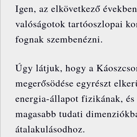
Igen, az elkövetkező években
valóságotok tartóoszlopai ko
fognak szembenézni.
Úgy látjuk, hogy a Káoszcs
megerősödése egyrészt elkerü
energia-állapot fizikának, é
magasabb tudati dimenziókba
átalakulásodhoz.