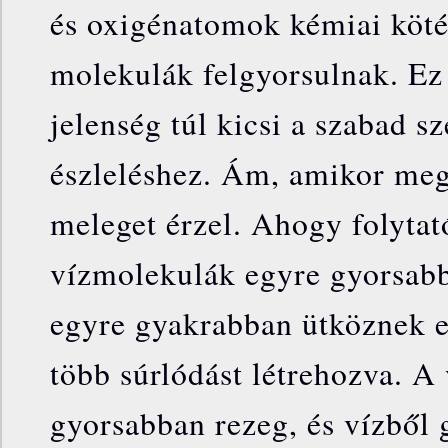
és oxigénatomok kémiai kötés
molekulák felgyorsulnak. Ez
jelenség túl kicsi a szabad 
észleléshez. Ám, amikor meg
meleget érzel. Ahogy folytat
vízmolekulák egyre gyorsab
egyre gyakrabban ütköznek 
több súrlódást létrehozva. A
gyorsabban rezeg, és vízből 