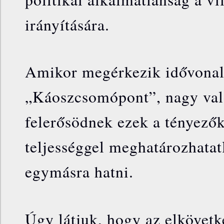
irányítására.
Amikor megérkezik idővonal
„Káoszcsomópont”, nagy val
felerősödnek ezek a tényezők
teljességgel meghatározhata
egymásra hatni.
Úgy látjuk, hogy az elkövetk