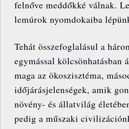
felnőve meddőkké válnak. Le
lemúrok nyomdokaiba lépün
Tehát összefoglalásul a három
egymással kölcsönhatásban ál
maga az ökoszisztéma, máso
időjárásjelenségek, amik go
növény- és állatvilág életéb
pedig a műszaki civilizáción