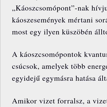
„Káoszcsomópont”-nak hívj
káoszesemények mértani során
most egy ilyen küszöbén állt
A káoszcsomópontok kvantu
csúcsok, amelyek több energe
egyidejű egymásra hatása ált
Amikor vizet forralsz, a vize