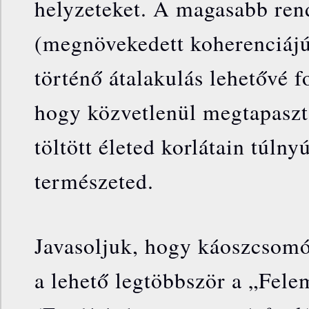
helyzeteket. A magasabb ren
(megnövekedett koherenciájú
történő átalakulás lehetővé f
hogy közvetlenül megtapaszt
töltött életed korlátain túln
természeted.
Javasoljuk, hogy káoszcsomó
a lehető legtöbbször a „Fele