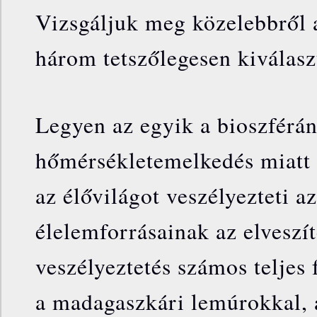
Vizsgáljuk meg közelebbről 
három tetszőlegesen kiválaszt
Legyen az egyik a bioszférán
hőmérsékletemelkedés miatt 
az élővilágot veszélyezteti a
élelemforrásainak az elveszí
veszélyeztetés számos teljes 
a madagaszkári lemúrokkal, 