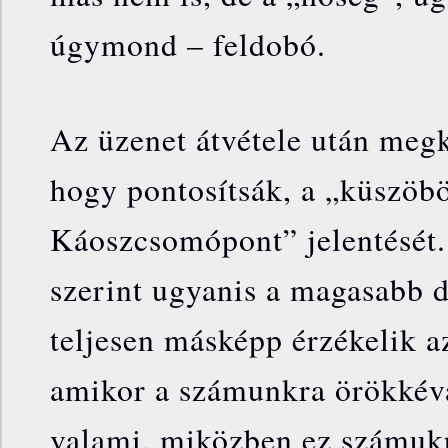
úgymond – feldobó.
Az üzenet átvétele után meg
hogy pontosítsák, a „küszöbö
Káoszcsomópont” jelentését.
szerint ugyanis a magasabb 
teljesen másképp érzékelik a
amikor a számunkra örökkév
valami, miközben ez számuk