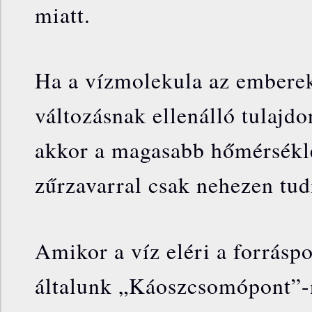
miatt.
Ha a vízmolekula az embere
változásnak ellenálló tulajd
akkor a magasabb hőmérsékle
zűrzavarral csak nehezen tu
Amikor a víz eléri a forráspo
általunk „Káoszcsomópont”-