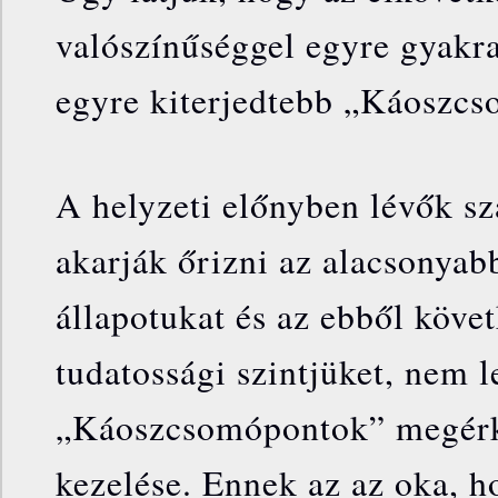
valószínűséggel egyre gyakr
egyre kiterjedtebb „Káoszcs
A helyzeti előnyben lévők s
akarják őrizni az alacsonyab
állapotukat és az ebből köve
tudatossági szintjüket, nem l
„Káoszcsomópontok” megérk
kezelése. Ennek az az oka, h