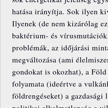
hatása irányítja. Sok ilyen ki
Ilyenek (de nem kizárólag ez
baktérium- és vírusmutációk,
problémák, az időjárási mint
megváltozása (ami élelmiszer
gondokat is okozhat), a Föld 
folyamata (ideértve a vulkánk
földrengéseket) a gazdasági l
politikai alkalmatlanság a v