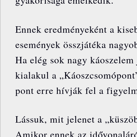
gyakorisága emelkedik.
Ennek eredményeként a kise
események összjátéka nagyob
Ha elég sok nagy káoszelem 
kialakul a „Káoszcsomópont
pont erre hívják fel a figyel
Lássuk, mit jelenet a „küszöb
Amikor ennek az idővonaláró