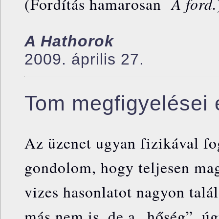
A ford.
(Fordítás hamarosan
A Hathorok
2009. április 27.
Tom megfigyelései 
Az üzenet ugyan fizikával fo
gondolom, hogy teljesen mag
vizes hasonlatot nagyon talá
más nem is, de a „hőség”, úg