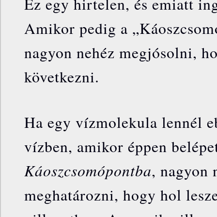
Ez egy hirtelen, és emiatt ing
Amikor pedig a „Káoszcsomó
nagyon nehéz megjósolni, h
következni.
Ha egy vízmolekula lennél e
vízben, amikor éppen belépet
Káoszcsomópontba
, nagyon 
meghatározni, hogy hol lesze