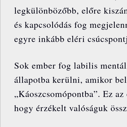
legkülönbözőbb, előre kiszá
és kapcsolódás fog megjelen
egyre inkább eléri csúcspontj
Sok ember fog labilis mentál
állapotba kerülni, amikor bel
„Káoszcsomópontba”. Ez az 
hogy érzékelt valóságuk öss