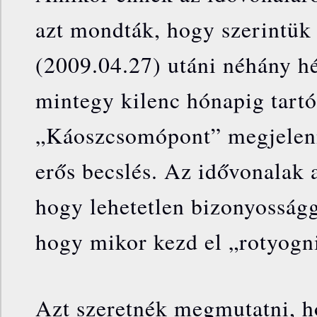
azt mondták, hogy szerintük 
(2009.04.27) utáni néhány hé
mintegy kilenc hónapig tart
„Káoszcsomópont” megjelenn
erős becslés. Az idővonalak 
hogy lehetetlen bizonyossá
hogy mikor kezd el „rotyogni
Azt szeretnék megmutatni, h