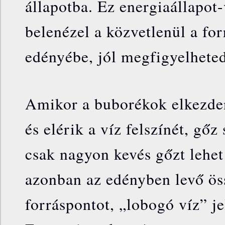
állapotba. Ez energiaállapot
belenézel a közvetlenül a forr
edényébe, jól megfigyelheted
Amikor a buborékok elkezden
és elérik a víz felszínét, gőz
csak nagyon kevés gőzt lehet
azonban az edényben levő öss
forráspontot, „lobogó víz” je