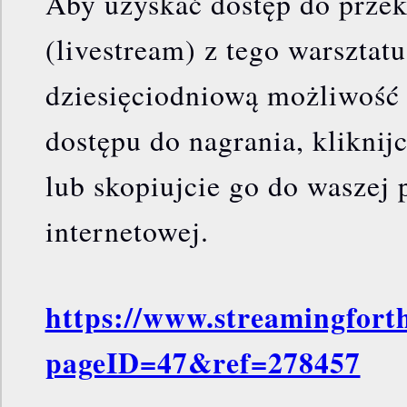
Aby uzyskać dostęp do prze
(livestream) z tego warsztat
dziesięciodniową możliwość
dostępu do nagrania, kliknijc
lub skopiujcie go do waszej 
internetowej.
https://www.streamingforth
pageID=47&ref=278457