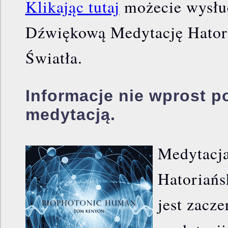
Klikając tutaj
możecie wysłuc
Dźwiękową Medytację Hatori
Światła.
Informacje nie wprost p
medytacją.
Medytacj
Hatoriańs
jest zacze