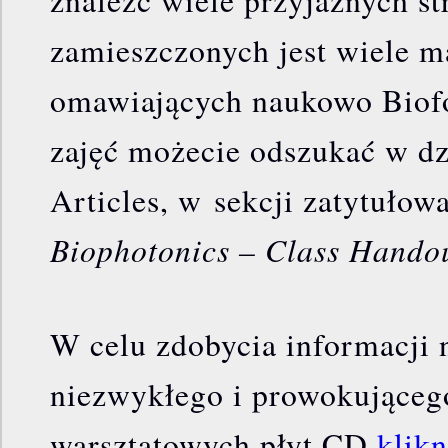
zamieszczonych jest wiele m
omawiających naukowo Biofo
zajęć możecie odszukać w dz
Articles, w sekcji zatytułow
Biophotonics – Class Hando
W celu zdobycia informacji 
niezwykłego i prowokująceg
warsztatowych płyt CD
klikn