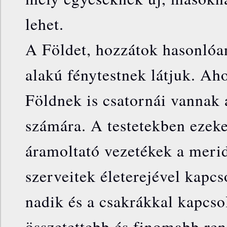
lehet.
A Földet, hozzátok hasonlóa
alakú fénytestnek látjuk. Aho
Földnek is csatornái vannak 
számára. A testetekben ezeke
áramoltató vezetékek a merid
szerveitek életerejével kapcs
nadik és a csakrákkal kapcso
összetettebb és finomabb ren