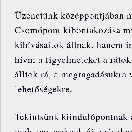
Üzenetünk középpontjában 
Csomópont kibontakozása mia
kihívásaitok állnak, hanem i
hívni a figyelmeteket a rátok
álltok rá, a megragadásukra v
lehetőségekre.
Tekintsünk kiindulópontnak e
mely egyeseknek új, másokn