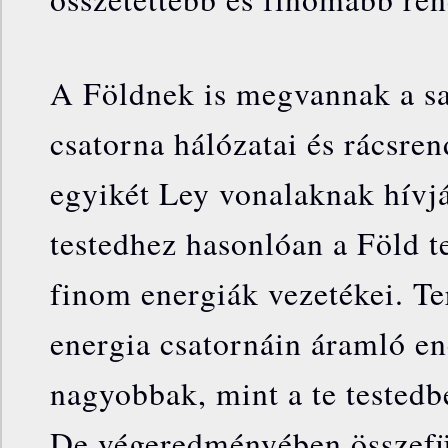
A Földnek is megvannak a sa
csatorna hálózatai és rácsren
egyikét Ley vonalaknak hívjá
testedhez hasonlóan a Föld t
finom energiák vezetékei. T
energia csatornáin áramló en
nagyobbak, mint a te testedb
De végeredményében összefü