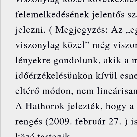
felemelkedésének jelentős sz
jelezni. ( Megjegyzés: Az „
viszonylag közel” még viszo
lényekre gondolunk, akik a m
időérzékelésünkön kívül esne
eltérő módon, nem lineárisan 
A Hathorok jelezték, hogy a 
rengés (2009. február 27. ) 
közé tartozik.