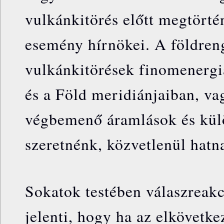
vulkánkitörés előtt megtörtén
esemény hírnökei. A földren
vulkánkitörések finomenergi
és a Föld meridiánjaiban, v
végbemenő áramlások és kül
szeretnénk, közvetlenül hatn
Sokatok testében válaszreakci
jelenti, hogy ha az elkövetke