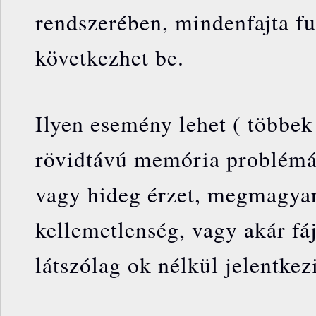
rendszerében, mindenfajta fu
következhet be.
Ilyen esemény lehet ( többek 
rövidtávú memória problémák
vagy hideg érzet, megmagyará
kellemetlenség, vagy akár fá
látszólag ok nélkül jelentkez