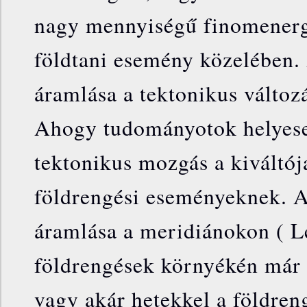
nagy mennyiségű finomenerg
földtani esemény közelében.
áramlása a tektonikus változá
Ahogy tudományotok helyesen
tektonikus mozgás a kiváltój
földrengési eseményeknek. 
áramlása a meridiánokon ( L
földrengések környékén már 
vagy akár hetekkel a földren