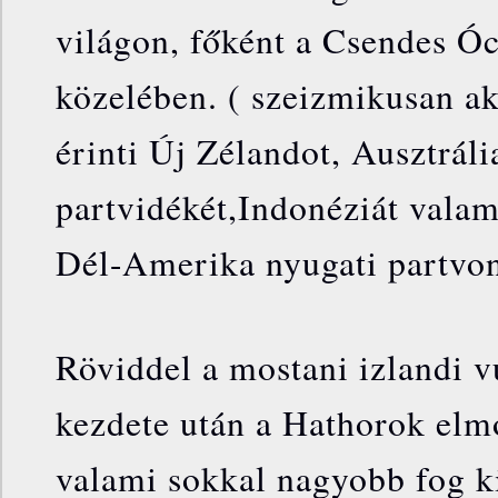
világon, főként a Csendes Ó
közelében. ( szeizmikusan ak
érinti Új Zélandot, Ausztráli
partvidékét,Indonéziát valam
Dél-Amerika nyugati partvon
Röviddel a mostani izlandi v
kezdete után a Hathorok elm
valami sokkal nagyobb fog ki