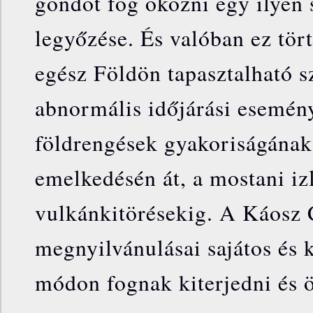
gondot fog okozni egy ilyen 
legyőzése. És valóban ez tör
egész Földön tapasztalható s
abnormális időjárási esemény
földrengések gyakoriságának
emelkedésén át, a mostani iz
vulkánkitörésekig. A Káosz
megnyilvánulásai sajátos és 
módon fognak kiterjedni és 