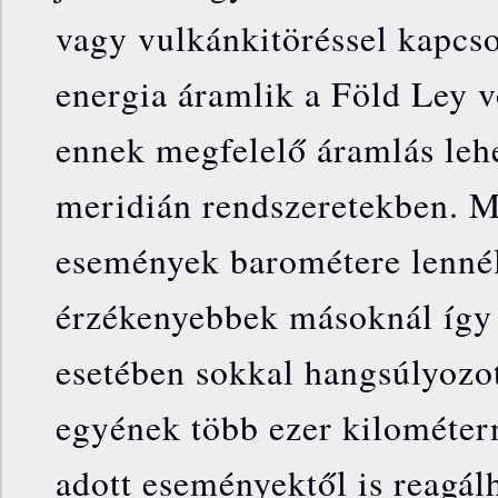
vagy vulkánkitöréssel kapcs
energia áramlik a Föld Ley v
ennek megfelelő áramlás lehe
meridián rendszeretekben. M
események barométere lennél
érzékenyebbek másoknál így 
esetében sokkal hangsúlyozo
egyének több ezer kilométern
adott eseményektől is reagál