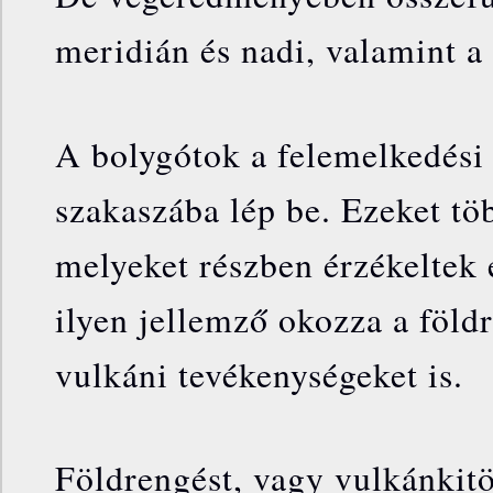
meridián és nadi, valamint a
A bolygótok a felemelkedési
szakaszába lép be. Ezeket tö
melyeket részben érzékeltek 
ilyen jellemző okozza a föld
vulkáni tevékenységeket is.
Földrengést, vagy vulkánkit