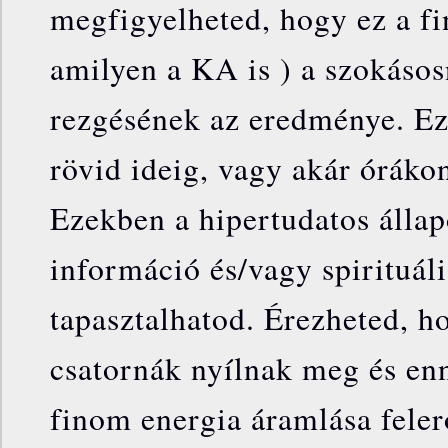
megfigyelheted, hogy ez a fi
amilyen a KA is ) a szokáso
rezgésének az eredménye. Ez 
rövid ideig, vagy akár órákon 
Ezekben a hipertudatos álla
információ és/vagy spirituál
tapasztalhatod. Érezheted, h
csatornák nyílnak meg és en
finom energia áramlása fele