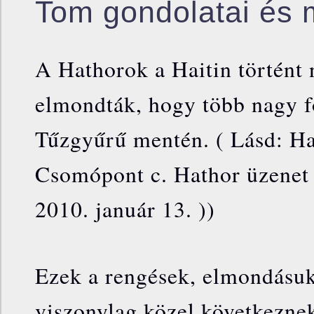
Tom gondolatai és 
A Hathorok a Haitin történt 
elmondták, hogy több nagy f
Tűzgyűrű mentén. ( Lásd: Ha
Csomópont c. Hathor üzenet 
2010. január 13. ))
Ezek a rengések, elmondásuk
viszonylag közel következne