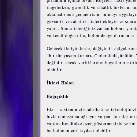
piramidin içinde olsun. Köşeleri nasıl yönl
imgelerken, güvenlik ve rahatlık hislerini i
oktahedronun geometrisini tutmayı uygulayı
güvenlik ve rahatlık hisleri ekleyin ve sonr
yapın. Sonra istediğiniz zaman holonu yarata
ve kendi doğası ile, holon denge durumuna ul
Gelecek iletişimlerde, değişimin dalgalarına 
“bir tür yaşam kurtarıcı” olarak düşünülür.
değildir, ancak varlıklarının boyutlararasılı
olabilir.
İkinci Holon
Bağışıklık
Eko – sisteminizin tahribatı ve teknolojiniz
hızla mutasyona uğruyor ve yeni formlar orta
vardır. Kendinize özen göstermenizin yerini 
bu holonun çok faydası olabilir.