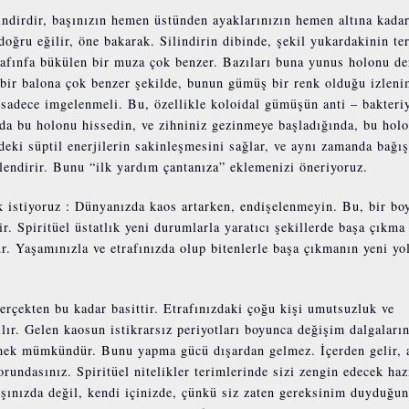
lindirdir, başınızın hemen üstünden ayaklarınızın hemen altına kadar
doğru eğilir, öne bakarak. Silindirin dibinde, şekil yukardakinin te
rafınfa bükülen bir muza çok benzer. Bazıları buna yunus holonu de
 bir balona çok benzer şekilde, bunun gümüş bir renk olduğu izleni
sadece imgelenmeli. Bu, özellikle koloidal gümüşün anti – bakteriy
ınızda bu holonu hissedin, ve zihniniz gezinmeye başladığında, bu hol
zdeki süptil enerjilerin sakinleşmesini sağlar, ve aynı zamanda bağış
ilendirir. Bunu “ilk yardım çantanıza” eklemenizi öneriyoruz.
 istiyoruz : Dünyanızda kaos artarken, endişelenmeyin. Bu, bir bo
r. Spiritüel üstatlık yeni durumlarla yaratıcı şekillerde başa çıkma
r. Yaşamınızla ve etrafınızda olup bitenlerle başa çıkmanın yeni yol
gerçekten bu kadar basittir. Etrafınızdaki çoğu kişi umutsuzluk ve
çılır. Gelen kaosun istikrarsız periyotları boyunca değişim dalgaları
nmek mümkündür. Bunu yapma gücü dışardan gelmez. İçerden gelir, 
rundasınız. Spiritüel nitelikler terimlerinde sizi zengin edecek haz
ışınızda değil, kendi içinizde, çünkü siz zaten gereksinim duyduğu