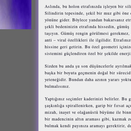
Aslında, bu holon etrafınızda işleyen bir si
Silindirin tepesinde, şekil bir muz gibi öne 
yönüne gider. Böylece yandan bakarsanız et
şekli bedeninizin etrafında hissedin, gümüş
taşıyın. Gümüş rengin görülmesi gerekmez, 
anti – viral özellikleri ile ilgilidir. Etraf
hissine geri getirin. Bu özel geometri içini
sistemini güçlendiren özel bir şekilde enerj
Sizden bu anda şu son düşüncelerle ayrılmak
başka bir boyuta geçmenin doğal bir sürecidi
yeteneğidir. Bundan daha azının yararı yoktu
bulmalısınız.
Yaptığınız seçimler kaderinizi belirler. Bu 
şaşkınlığa spirallenirken, garip bir fırsat a
mizah, inayet ve olağanüstü büyüme ile bi
bir madencinin altın araması gibi, kazmak zo
bulmak kendi payınıza aramayı gerektirir, d