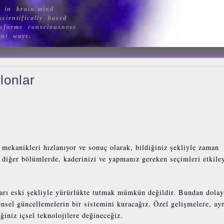
 in brain/mind
cientifically based
sforms consciousness
ant ways.
lonlar
 mekanikleri hızlanıyor ve sonuç olarak, bildiğiniz şekliyle zaman
diğer bölümlerde, kaderinizi ve yapmanız gereken seçimleri etkile
ları eski şekliyle yürürlükte tutmak mümkün değildir. Bundan dolay
ensel güncellemelerin bir sistemini kuracağız. Özel gelişmelere, ay
iniz içsel teknolojilere değineceğiz.