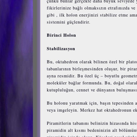
çünkü bunlar gerçekte daha büyük seviyede y
fikirlerinize bağlı olmaksızın etrafınızda v
gibi , ilk holon enerjinizi stabilize etme am
sistemini güçlendirir.
Birinci Holon
Stabilizasyon
Bu, oktahedron olarak bilinen özel bir plato
tabanlarının birleşmesinden oluşur, bir pira
ayna resmidir. Bu özel üç – boyutlu geometri
moleküler bağlar formunda. Bu, doğal olarak 
kutupluluğun, cennet ve dünyanın buluşması
Bu holonu yaratmak için, başın tepesinden a
veya imgeleyin. Merkez hat oktahedronun ek
Piramitlerin tabanını belinizin hizasında hi
piramidin alt kısmı bedeninizin alt bölümün