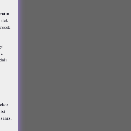
ratın,
a dek
erecek
iyi
lu
dalı
rekor
isi
rsanız,