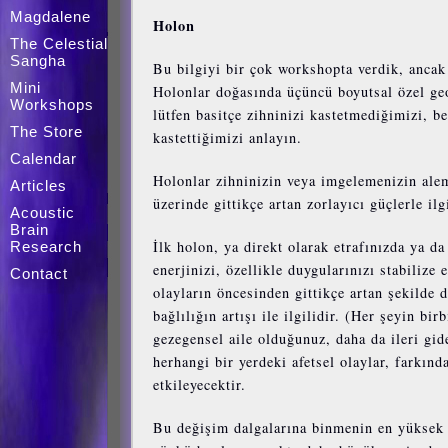
Magdalene
Holon
The Celestial
Sangha
Bu bilgiyi bir çok workshopta verdik, anca
Mini
Holonlar doğasında üçüncü boyutsal özel geome
Workshops
lütfen basitçe zihninizi kastetmediğimizi, 
The Store
kastettiğimizi anlayın.
Calendar
Holonlar zihninizin veya imgelemenizin aleml
Articles
üzerinde gittikçe artan zorlayıcı güçlerle ilg
Acoustic
Brain
İlk holon, ya direkt olarak etrafınızda ya d
Research
enerjinizi, özellikle duygularınızı stabilize
Contact
olayların öncesinden gittikçe artan şekilde 
bağlılığın artışı ile ilgilidir. (Her şeyin b
gezegensel aile olduğunuz, daha da ileri gi
herhangi bir yerdeki afetsel olaylar, farkınd
etkileyecektir.
Bu değişim dalgalarına binmenin en yüksek f