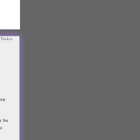
Türkce
yen
ı bu
nı