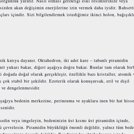
orgunluk yaratır. Nasıl olması gerektiği eski resimlerinize veya
e sizden akan değişimin enerjilerine izin vermek daha iyidir. Bahset
açları içindir. Sizi bilgilendirmek istediğimiz ikinci holon, bağışıkl
nik katıya dayanır. Oktahedron, iki adet kare – tabanlı piramidin
mit yukarı bakar, diğeri aşağıya doğru bakar. Bunlar tam olarak bir
 doğada doğal olarak gerçekleşir, özellikle bazı kristaller, atomik 
çok stabil bir şekildir. Ezoterik olarak konuşursak, eril ve dişil
 ve dengelenmesidir.
şağıya bedenin merkezine, perineuma ve ayaklara inen bir hat hiss
senidir.
ssedin veya imgeleyin, bedeninizin üst kısmı üst piramidin içinde,
ü çevrelesin. Piramidin büyüklüğü önemli değildir, yalnız tüm bede