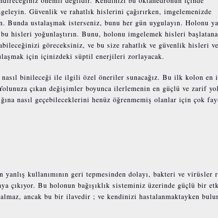
endireceğiniz önemli değildir. Kendinizi bu oktahedronun içinde
mgeleyin. Güvenlik ve rahatlık hislerini çağırırken, imgelemenizde
n. Bunda ustalaşmak isterseniz, bunu her gün uygulayın. Holonu ya
a bu hisleri yoğunlaştırın. Bunu, holonu imgelemek hisleri başlatan
bileceğinizi göreceksiniz, ve bu size rahatlık ve güvenlik hisleri v
aşmak için içinizdeki süptil enerjileri zorlayacak.
nasıl binileceği ile ilgili özel öneriler sunacağız. Bu ilk kolon en 
 Yolunuza çıkan değişimler boyunca ilerlemenin en güçlü ve zarif yo
lığına nasıl geçebileceklerini henüz öğrenmemiş olanlar için çok fay
in yanlış kullanımının geri tepmesinden dolayı, bakteri ve virüsler 
ya çıkıyor. Bu holonun bağışıklık sisteminiz üzerinde güçlü bir etk
almaz, ancak bu bir ilavedir ; ve kendinizi hastalanmaktayken bulu