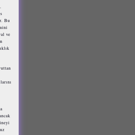
.
rs
r. Bu
mini
al ve
on
ıklık
yuttan
larını
na
ancak
ineyi
nuz