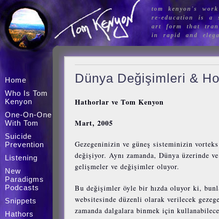
tom kenyon's work
re-education is a s
art form that tran
in rapid and eleg
Dünya Değişimleri & Ho
Home
Who Is Tom
Hathorlar ve Tom Kenyon
Kenyon
One-On-One
Mart, 2005
With Tom
Suicide
Gezegeninizin ve güneş sisteminizin vorteks
Prevention
değişiyor. Aynı zamanda, Dünya üzerinde ve 
Listening
gelişmeler ve değişimler oluyor.
New
Paradigms
Bu değişimler öyle bir hızda oluyor ki, bun
Podcasts
websitesinde düzenli olarak verilecek gezeg
Snippets
zamanda dalgalara binmek için kullanabileceğ
Hathors