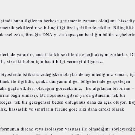
k şimdi bunu ilgilenen herkese getirmenin zamanı olduğunu hissediy
trik şekillerdir ve bilinçliliği özel şekillerde etkiler. Bilinçlilik 
bedensel zeka, örneğin DNA yı da kapsayan benliğin bütün veçheleri
erinde yaratılır, ancak farklı şekillerde enerji akışını zorlarlar. D
ili, size iki holon için basit bilgi vermeyi diliyoruz.
a biyosferde istikrarsız/değişken olaylar deneyimlediğiniz zaman, iç
 etmek ile ilgilidir, çünkü dünyanın diğer bölgelerinde gerçekleşen
daha güçlü etkileri olacağını göreceksiniz. Bu algılanan birbirine –
irbirine bağlı olması). Bu hoşunuza gitsin ya da gitmesin, tek bir
deceğiz, tek bir gezegensel beden olduğunuz daha da açık oluyor. Bö
alık, hassaslık ve sınırların türüne göre sizi daha direkt olarak
ormunun direnç veya izolasyon vasıtası ile olmadığını söyleyeceği