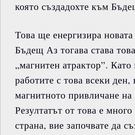
която създадохте към Бъде
Това ще енергизира новата
Бъдещ Аз тогава става това
„магнитен атрактор”. Като
работите с това всеки ден,
магнитното привличане на
Резултатът от това е много
страна, вие започвате да с