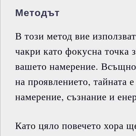
Методът
В този метод вие използват
чакри като фокусна точка з
вашето намерение. Всъщнос
на проявлението, тайната е
намерение, съзнание и енер
Като цяло повечето хора щ