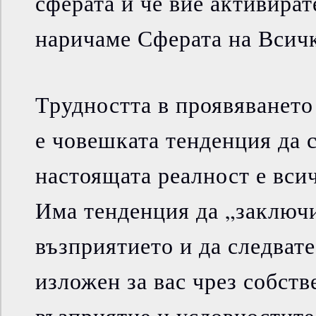
сферата и че вие активират
наричаме Сферата на Всич
Трудността в проявяването
е човешката тенденция да с
настоящата реалност е всич
Има тенденция да „заключ
възприятието и да следвате
изложен за вас чрез собств