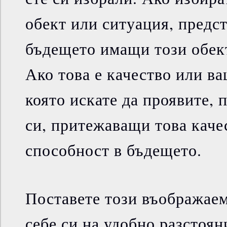
обект или ситуация, предст
бъдещето имащи този обект
Ако това е качество или в
която искате да проявите, 
си, притежаващи това каче
способност в бъдещето.
Поставете този въображае
себе си на удобно разстоян