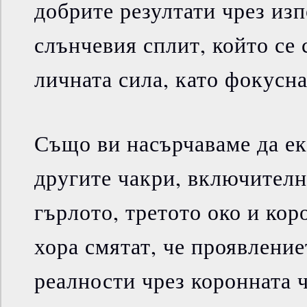
добрите резултати чрез изп
слънчевия сплит, който се 
личната сила, като фокусна
Също ви насърчаваме да ек
другите чакри, включителн
гърлото, третото око и кор
хора смятат, че проявление
реалности чрез коронната ч