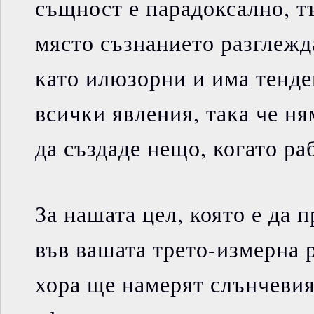
същност е парадоксално, тъ
място съзнанието разглежд
като илюзорни и има тенде
всички явления, така че н
да създаде нещо, когато ра
За нашата цел, която е да 
във вашата трето-измерна 
хора ще намерят слънчевия