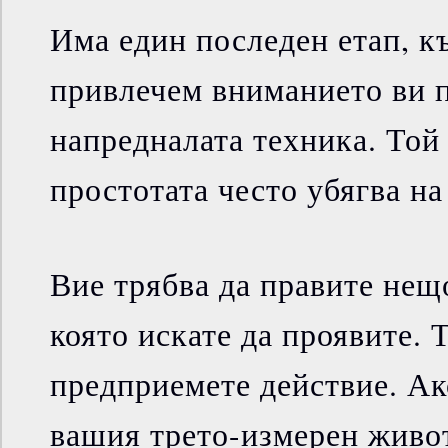
Има един последен етап, к
привлечем вниманието ви 
напредналата техника. Той 
простотата често убягва на
Вие трябва да правите нещо
която искате да проявите. 
предприемете действие. Ак
вашия трето-измерен живот