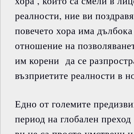
хора , които са смели в ли
реалности, ние ви поздравя
повечето хора има дълбока
отношение на позволяване
им корени да се разпростр
възприетите реалности в н
Едно от големите предизви
период на глобален преход 
ви не са просто умствени 