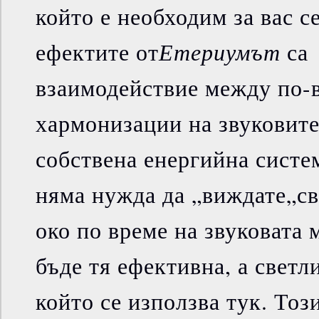
който е необходим за вас с
Етериумът
ефектите от
са 
взаимодействие между по-
хармонизации на звуковите
собствена енергийна систем
няма нужда да „виждате„св
око по време на звуковата 
бъде тя ефективна, а светли
който се използва тук. Тоз