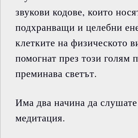
звукови кодове, които нос
подхранващи и целебни ен
клетките на физическото ви
помогнат през този голям п
преминава светът.
Има два начина да слушате
медитация.