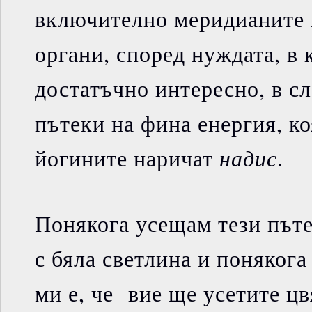
включително меридианите 
органи, според нуждата, в 
достатъчно интересно, в с
пътеки на фина енергия, ко
надис
йогините наричат
.
Понякога усещам тези пъте
с бяла светлина и понякога
ми е, че вие ще усетите цв