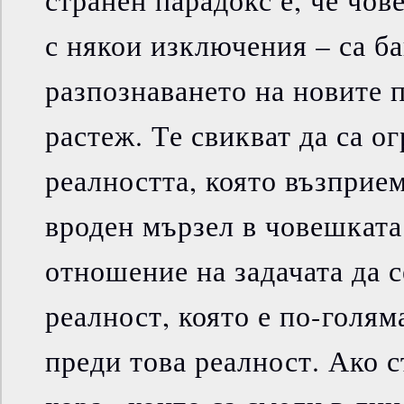
странен парадокс е, че чо
с някои изключения – са ба
разпознаването на новите 
растеж. Те свикват да са о
реалността, която възприе
вроден мързел в човешката
отношение на задачата да с
реалност, която е по-голям
преди това реалност. Ако с