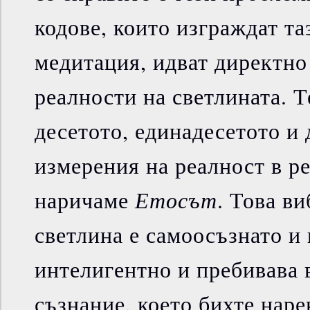
кодове, които изграждат та
медитация, идват директно
реалности на светлината. Т
десетото, единадесетото и
измерения на реалност в ре
Етосът
наричаме
. Това в
светлина е самоосъзнато и
интелигентно и пребивава 
съзнание, което бихте наре