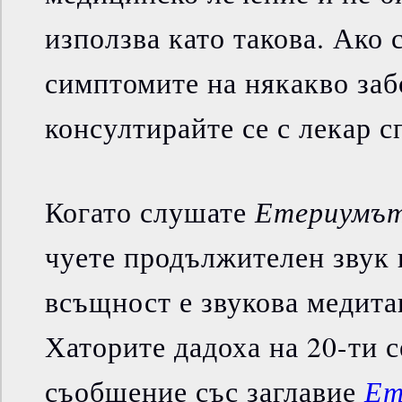
използва като такова. Ако 
симптомите на някакво заб
консултирайте се с лекар с
Етериумъ
Когато слушате
чуете продължителен звук 
всъщност е звукова медит
Хаторите дадоха на 20-ти с
Ет
съобщение със заглавие