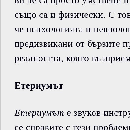
също са и физически. С то
че психологията и невроло
предизвикани от бързите п
реалността, която възприем
Етериумът
Етериумът
е звуков инстру
се справите с тези проблем