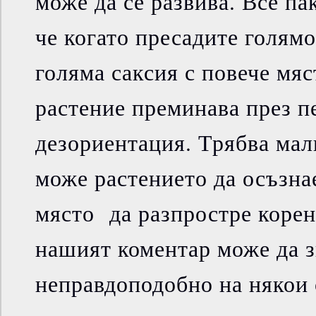
може да се развива. Все пак
че когато пресадите голямо
голяма саксия с повече мяс
растение преминава през п
дезориентация. Трябва малк
може растението да осъзнае
място да разпростре корен
нашият коментар може да 
неправдоподобно на някои о