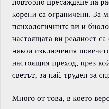
повторно пресаждане на ра
корени са ограничени. За м
психологичните ви и биоло
настоящата ви реалност са 
някои изключения повечет
настоящия преход, през ко
светът, за най-труден за сп
Много от това, в което вер