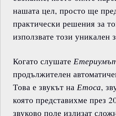
нашата цел, просто ще пре
практически решения за то
използвате този уникален з
Етериумъ
Когато слушате
продължителен автоматичен
Етоса
Това е звукът на
, з
която представихме през 20
звуково поле излизат сло