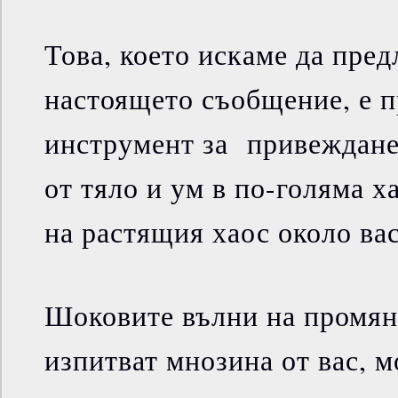
Това, което искаме да пре
настоящето съобщение, е 
инструмент за привеждане
от тяло и ум в по-голяма х
на растящия хаос около вас
Шоковите вълни на промяна
изпитват мнозина от вас, м