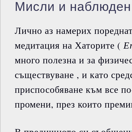
Мисли и наблюден
Лично аз намерих пореднат
Е
медитация на Хаторите (
много полезна и за физиче
съществуване , и като сред
приспособяване към все по
промени, през които преми
В предишното си съобщени