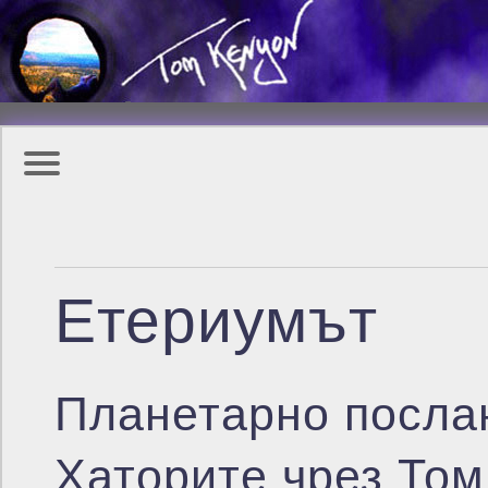
Eтериумът
Планетарно посла
Хаторите чрез Том