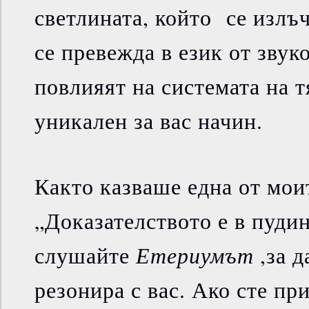
светлината, който се излъ
се превежда в език от звук
повлияят на системата на т
уникален за вас начин.
Както казваше една от моит
„Доказателството е в пудинг
Етериумът
слушайте
,за д
резонира с вас. Ако сте пр