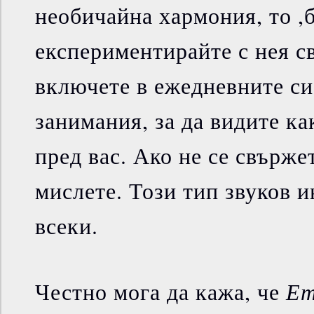
необичайна хармония, то ,б
експериментирайте с нея с
включете в ежедневните с
занимания, за да видите ка
пред вас. Ако не се свържет
мислете. Този тип звуков и
всеки.
Ет
Честно мога да кажа, че