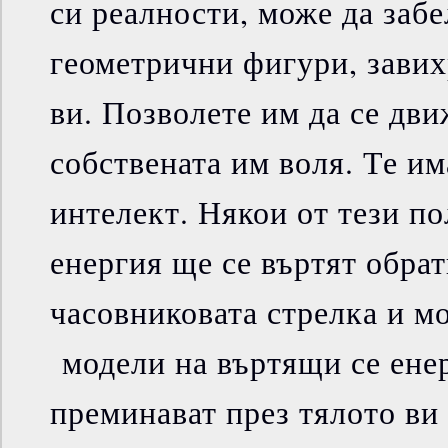
си реалности, може да заб
геометрични фигури, завих
ви. Позволете им да се дви
собствената им воля. Те им
интелект. Някои от тези п
енергия ще се въртят обрат
часовниковата стрелка и м
модели на въртящи се енер
преминават през тялото ви 