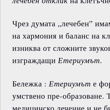
лечебен отклик
на клетъчн
Чрез думата „лечебен” има
на хармония и баланс на кл
изниква от сложните звуко
Етериумът
изграждащи
.
Етериумът
Бележка :
е фо
умствено пре-образоване. Т
медицинско лечение и не би