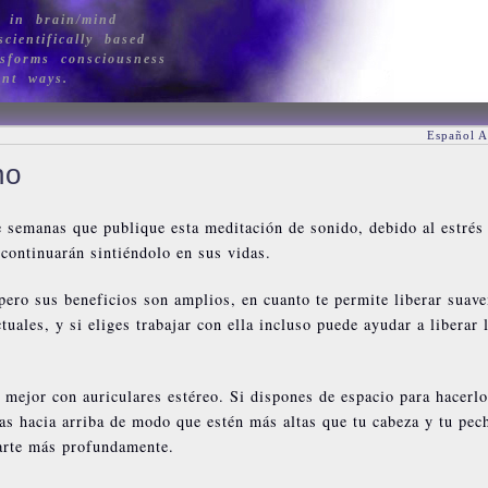
 in brain/mind
cientifically based
sforms consciousness
ant ways.
Español A
no
 semanas que publique esta meditación de sonido, debido al estrés
continuarán sintiéndolo en sus vidas.
 pero sus beneficios son amplios, en cuanto te permite liberar suav
tuales, y si eliges trabajar con ella incluso puede ayudar a liberar 
mejor con auriculares estéreo. Si dispones de espacio para hacerlo
nas hacia arriba de modo que estén más altas que tu cabeza y tu pec
jarte más profundamente.