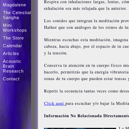
Respira con inhalaciones largas, lentas, có
Magdalene
exhalación sea más relajada que la anterior.
The Celestial
Sangha
Los sonidos que integran la meditación prov
Mini
Hathor que son análogos de los reinos de luz,
Workshops
The Store
Mientras escuchas esta meditación, imagina q
Calendar
cabeza, hacia abajo, por el espacio de tu cu
y la tensión.
Articles
Acoustic
Conserva tu atención en tu cuerpo físico mi
Brain
Research
hacerlo, permitirás que la energía vibrator
zonas de tu cuerpo que pueden estar tensas 
Contact
Repetir la secuencia tantas veces como dese
Click aquí
para escuchar y/o bajar la Medit
Información No Relacionada Directamente
La Me