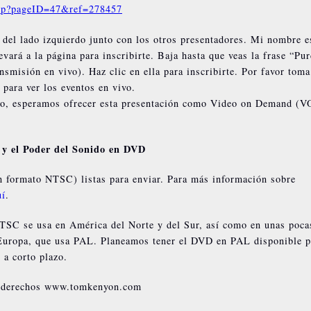
.php?pageID=47&ref=278457
o del lado izquierdo junto con los otros presentadores. Mi nombre e
levará a la página para inscribirte. Baja hasta que veas la frase “Pu
nsmisión en vivo). Haz clic en ella para inscribirte. Por favor toma
 para ver los eventos en vivo.
ro, esperamos ofrecer esta presentación como Video on Demand (V
y el Poder del Sonido en DVD
n formato NTSC) listas para enviar. Para más información sobre
uí
.
NTSC se usa en América del Norte y del Sur, así como en unas poca
Europa, que usa PAL. Planeamos tener el DVD en PAL disponible p
 a corto plazo.
 derechos www.tomkenyon.com