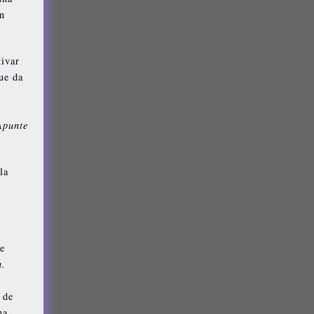
n
tivar
ue da
l
Apunte
la
de
a.
s
 de
na