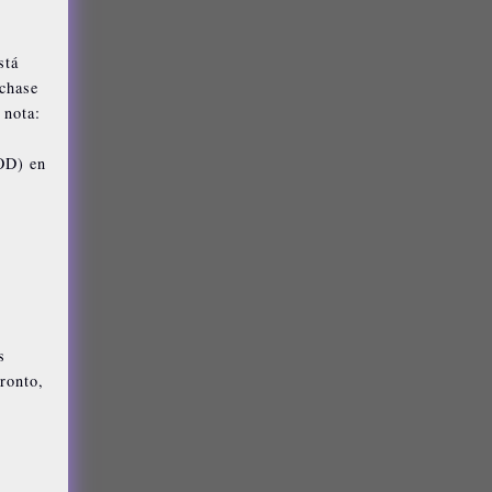
stá
rchase
 nota:
OD) en
s
ronto,