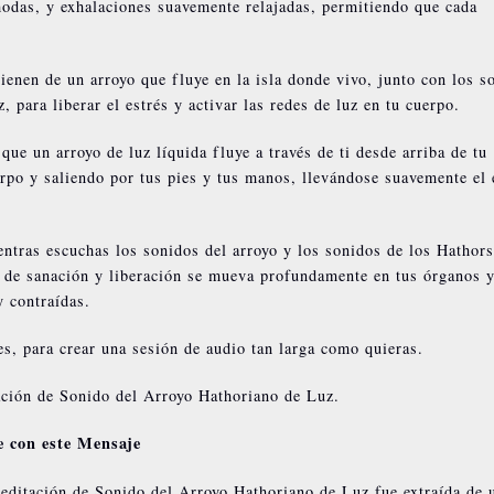
modas, y exhalaciones suavemente relajadas, permitiendo que cada
ienen de un arroyo que fluye en la isla donde vivo, junto con los s
 para liberar el estrés y activar las redes de luz en tu cuerpo.
ue un arroyo de luz líquida fluye a través de ti desde arriba de tu
erpo y saliendo por tus pies y tus manos, llevándose suavemente el 
entras escuchas los sonidos del arroyo y los sonidos de los Hathors
ia de sanación y liberación se mueva profundamente en tus órganos y
y contraídas.
es, para crear una sesión de audio tan larga como quieras.
ación de Sonido del Arroyo Hathoriano de Luz.
 con este Mensaje
ditación de Sonido del Arroyo Hathoriano de Luz fue extraída de 