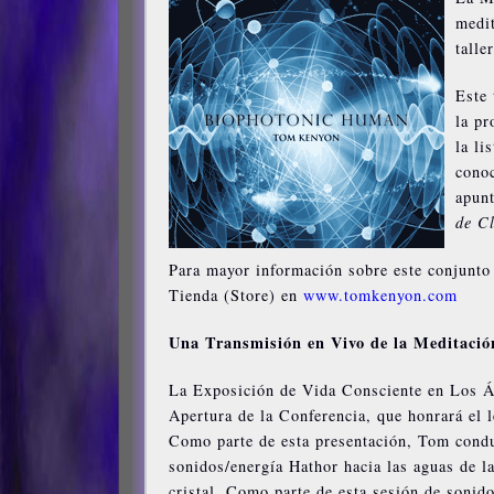
medit
talle
Este 
la pr
la li
conoc
apunt
de C
Para mayor información sobre este conjunto
Tienda (Store) en
www.tomkenyon.com
Una Transmisión en Vivo de la Meditació
La Exposición de Vida Consciente en Los Án
Apertura de la Conferencia, que honrará el
Como parte de esta presentación, Tom conduc
sonidos/energía Hathor hacia las aguas de l
cristal. Como parte de esta sesión de sonido