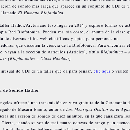
ación de sonido más larga que aparece en un conjunto de CDs de u
r llamado
El Humano Biofotónico.
taller Hathor/Arcturiano tuvo lugar en 2014 y exploró formas de ac
opia Red Biofotónica. Pueden ver, sin costo, el apunte de la clase q
sta de diversos sitios web científicos y aptos para personas no
edoras, que discuten la ciencia de la Biofotónica. Para encontrar e
e, vayan a la sección de Artículos (Articles), título
Biofotónica – 
lase (Biophotonics – Class Handout)
 inusual de CDs de un taller que da para pensar,
clic aquí
o visiten 
n de Sonido Hathor
geles ofrecerá una transmisión en vivo gratuita de la Ceremonia 
 legado de Masaru Emoto, autor de
Los Mensajes Ocultos en el Agu
irá una sesión de sonido de diez minutos, en la que canalizará lo
a Tierra, usando su voz de casi cuatro octavas de rango y un cuenco
, los Hathors y las ballenas cantarán juntos por el nacimiento de u