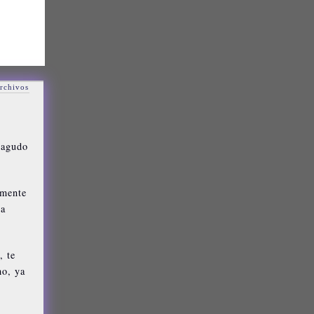
rchivos
 agudo
emente
la
, te
ho, ya