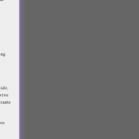
ing
nido,
vivo
urante
los
.