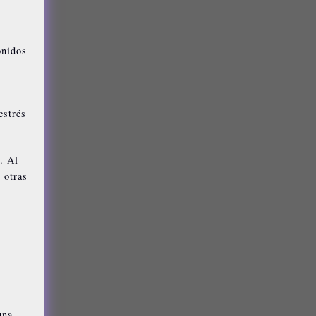
onidos
estrés
. Al
 otras
una